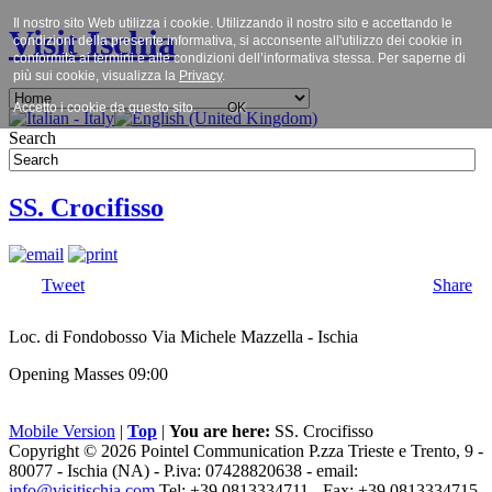
Il nostro sito Web utilizza i cookie. Utilizzando il nostro sito e accettando le
Visit Ischia
condizioni della presente informativa, si acconsente all'utilizzo dei cookie in
conformità ai termini e alle condizioni dell’informativa stessa. Per saperne di
più sui cookie, visualizza la
Privacy
.
Accetto i cookie da questo sito.
OK
Search
SS. Crocifisso
Tweet
Share
Loc. di Fondobosso Via Michele Mazzella - Ischia
Opening Masses 09:00
Mobile Version
|
Top
|
You are here:
SS. Crocifisso
Copyright © 2026 Pointel Communication P.zza Trieste e Trento, 9 -
80077 -
Ischia
(NA) - P.iva: 07428820638 - email:
info@visitischia.com
Tel: +39 0813334711 - Fax: +39 0813334715