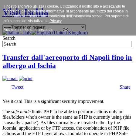
Il nostro sito Web utilizza i cookie. Utilizzando il nostro sito e accettando le
Visit Ischia
condizioni della presente informativa, si acconsente all'utilizzo dei cookie in
conformità ai termini e alle condizioni dell’informativa stessa. Per saperne di
più sui cookie, visualizza la
Privacy
.
Accetto i cookie da questo sito.
OK
Search
Transfer dall'aereoporto di Napoli fino in
albergo ad Ischia
Tweet
Share
Yes it can! This is a significant security improvement.
The
safe mode
limits PHP to be able to perform actions only on
files/folders who's owner is the same as PHP is currently using (this
is usually 'apache'). As files normally are created either by the
Joomla! application or by FTP access, the combination of PHP file
actions and the FTP Layer allows Joomla! to operate in PHP Safe