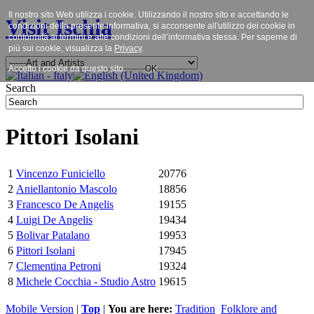
Il nostro sito Web utilizza i cookie. Utilizzando il nostro sito e accettando le
Visit Ischia
condizioni della presente informativa, si acconsente all'utilizzo dei cookie in
conformità ai termini e alle condizioni dell’informativa stessa. Per saperne di
più sui cookie, visualizza la
Privacy
.
Accetto i cookie da questo sito.
OK
Search
Pittori Isolani
1
Vincenzo Funiciello
20776
2
Aniellantonio Mascolo
18856
3
Francesco De Angelis
19155
4
Luigi De Angelis
19434
5
Bolivar Patalano
19953
6
Pittori Isolani
17945
7
Clementina Petroni
19324
8
Michele Cocchia - Studio Astro
19615
Mobile Version
|
Top
|
You are here:
Tradition
Folklore and