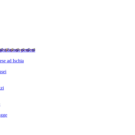
ghi da non perdere
se ad Ischia
sei
zzi
i
agge