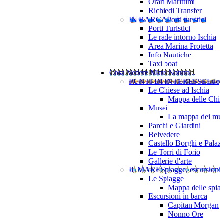
Orari Marittimi
Richiedi Transfer
IN BARCA
Porti turistici
Porti Turistici
Le rade intorno Ischia
Area Marina Protetta
Info Nautiche
Taxi boat
Cosa Vedere
Mare Natura ..
PUNTI DI INTERESSE
Luo
Le Chiese ad Ischia
Mappa delle Chie
Musei
La mappa dei mu
Parchi e Giardini
Belvedere
Castello Borghi e Pala
Le Torri di Forio
Gallerie d'arte
IL MARE
Spiagge, escursion
Le Spiagge
Mappa delle spi
Escursioni in barca
Capitan Morgan
Nonno Ore