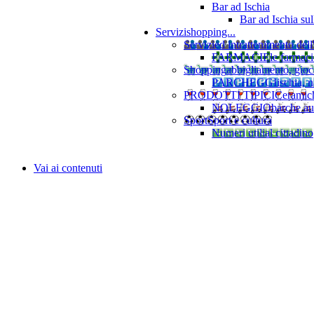
Bar ad Ischia
Bar ad Ischia su
Servizi
shopping...
Servizi
ed intrattenimento dell
FARMACIE
le farmaci
Shopping
abbigliamento, gioca
PARCHEGGI
ischia, 
PRODOTTI TIPICI
Ceramiche
NOLEGGIO
barche au
Sport
Sport e cultura
Numeri utili
al cittadino
Vai ai contenuti