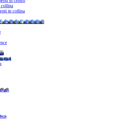
nti in centro
collina
ti in collina
e, residence, agriturismo
e
ence
ina
amenti
a
tobus
 bus