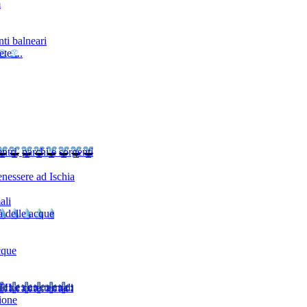
m
ti balneari
te ...
ntri, parchi e sorgenti
nessere ad Ischia
ali
à delle acque
cque
TI
Le cure termali
ione