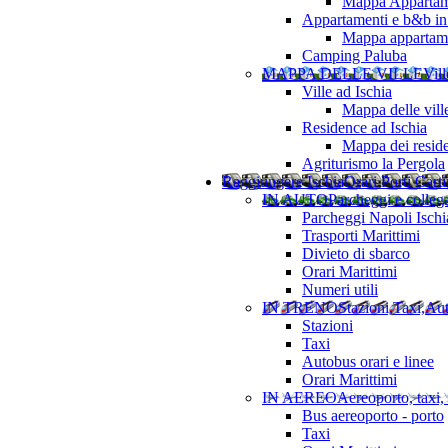
Mappa Appartame
Appartamenti e b&b in 
Mappa appartamen
Camping Paluba
MAPPA DELLE VILLE
Vill
Ville ad Ischia
Mappa delle vill
Residence ad Ischia
Mappa dei resid
Agriturismo la Pergola
Raggiungere Ischia
Orari Porti Cart
IN AUTO
Parcheggi e colleg
Parcheggi Napoli Ischi
Trasporti Marittimi
Divieto di sbarco
Orari Marittimi
Numeri utili
IN TRENO
Stazioni,Taxi,Au
Stazioni
Taxi
Autobus orari e linee
Orari Marittimi
IN AEREO
Aereoporto, taxi,
Bus aereoporto - porto
Taxi