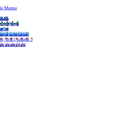
lla Mappa
'isola
e dell'isola
ttoli
napoli e pozzuoli
, dolci, salumi ..
to scooter bici