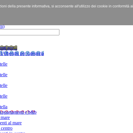
izioni della presente informativa, si acconsente all'utilizzo dei cookie in conformità a
nti ecc...
I
Alberghi per categoria
elle
elle
elle
elle
ella
Appartamenti e b&b
 mare
nti al mare
 centro