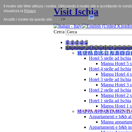
Il nostro sito Web utilizza i cookie. Utilizzando il nostro sito e accettando le cond
Visit Ischia
visualizza la
Privacy
.
Accetto i cookie da questo sito.
OK
Cerca
Home
Ischia
Alloggiare ad Ischia
Hotel appartame
MAPPA DEGLI ALBERGH
Hotel 5 stelle ad Ischia
Mappa Hotel 5 st
Hotel 4 stelle ad Ischia
Mappa Hotel 4 st
Hotel 3 stelle ad Ischia
Mappa Hotel 3 st
Hotel 2 stelle ad Ischia
Mappa Hotel 2 st
Hotel 1 stella ad Ischia
Mappa Hotel 1 st
MAPPA APPARTAMENTI
Appartamenti e b&b al
Mappa appartame
Appartamenti e b&b in