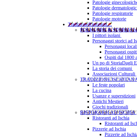
Patologie ginecologich
Patologie dermatologi
Patologie respiratorie
Patologie motorie
Tradizione
Ristoranti....
FOLKLORE & STORIA
I b
I pittori isolani
Personaggi storici ad I
Personaggi local
Personaggi ospit
Ospiti dal 1800 
Un po di Storia
Dagli Eu
La storia dei comuni
Associazioni Culturali
TRADIZIONE ISCHITAN
Le feste popolari
La cucina
Usanze e superstizioni
Antichi Mestieri
Giochi tradizionali
RISTORARSI AD ISCHIA
Ristoranti ad Ischia
Ristoranti ad Is
Pizzerie ad Ischia
Pizzerie ad Isch