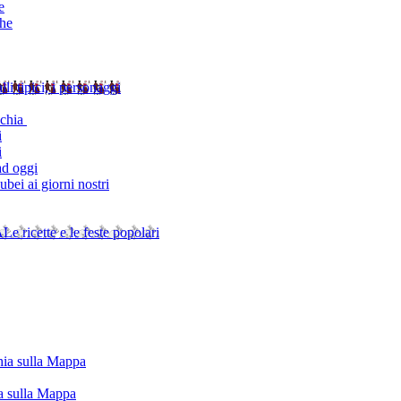
e
che
alli tipici, i personaggi
schia
i
i
ad oggi
bei ai giorni nostri
A
Le ricette e le feste popolari
chia sulla Mappa
ia sulla Mappa