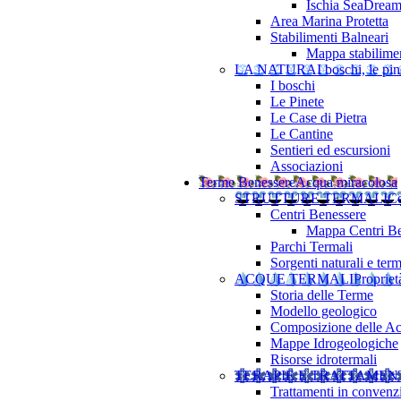
Ischia SeaDrea
Area Marina Protetta
Stabilimenti Balneari
Mappa stabilimen
LA NATURA
I boschi, le pine
I boschi
Le Pinete
Le Case di Pietra
Le Cantine
Sentieri ed escursioni
Associazioni
Terme Benessere
Acqua miracolosa
STRUTTURE TERMALI
Ce
Centri Benessere
Mappa Centri Be
Parchi Termali
Sorgenti naturali e term
ACQUE TERMALI
Propriet
Storia delle Terme
Modello geologico
Composizione delle A
Mappe Idrogeologiche
Risorse idrotermali
TERAPIE E TRATTAMEN
Trattamenti in convenz