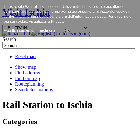
Il nostro sito Web utilizza i cookie. Utilizzando il nostro sito e accettando le
Visit Ischia
condizioni della presente informativa, si acconsente all'utilizzo dei cookie in
conformità ai termini e alle condizioni dell’informativa stessa. Per saperne di
più sui cookie, visualizza la
Privacy
.
Accetto i cookie da questo sito.
OK
Search
Reset map
Show map
Find address
Find on map
Routeplanning
Search destinations
Rail Station to Ischia
Categories