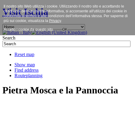
Il nostro sito Web utilizza i cookie. Utilizzando il nostro sito e accettando le
Visit Ischia
condizioni della presente informativa, si acconsente all'utilizzo dei cookie in
conformità ai termini e alle condizioni dell’informativa stessa. Per saperne di
più sui cookie, visualizza la
Privacy
.
Accetto i cookie da questo sito.
OK
Search
Reset map
Show map
Find address
Routeplanning
Pietra Mosca e la Pannoccia