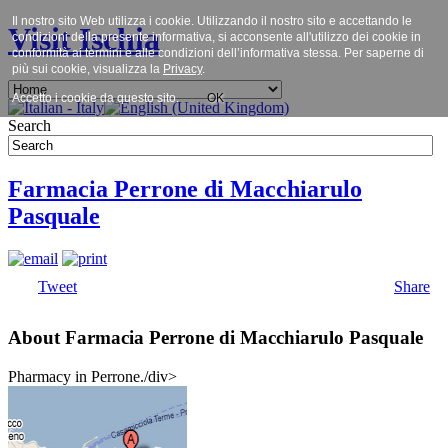
Il nostro sito Web utilizza i cookie. Utilizzando il nostro sito e accettando le
Visit Ischia
condizioni della presente informativa, si acconsente all'utilizzo dei cookie in
conformità ai termini e alle condizioni dell’informativa stessa. Per saperne di
più sui cookie, visualizza la
Privacy
.
Accetto i cookie da questo sito.
OK
Search
Farmacia Perrone di Macchiarulo
Pasquale
Tweet
Share
About Farmacia Perrone di Macchiarulo Pasquale
Pharmacy in Perrone./div>