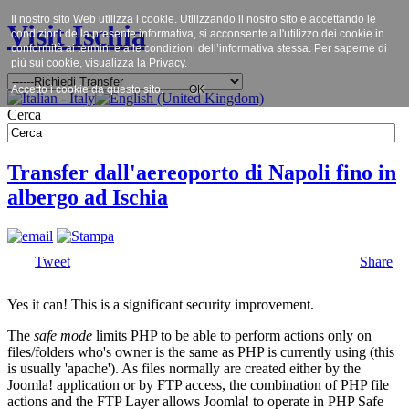
Il nostro sito Web utilizza i cookie. Utilizzando il nostro sito e accettando le
Visit Ischia
condizioni della presente informativa, si acconsente all'utilizzo dei cookie in
conformità ai termini e alle condizioni dell’informativa stessa. Per saperne di
più sui cookie, visualizza la
Privacy
.
Accetto i cookie da questo sito.
OK
Cerca
Transfer dall'aereoporto di Napoli fino in
albergo ad Ischia
Tweet
Share
Yes it can! This is a significant security improvement.
The
safe mode
limits PHP to be able to perform actions only on
files/folders who's owner is the same as PHP is currently using (this
is usually 'apache'). As files normally are created either by the
Joomla! application or by FTP access, the combination of PHP file
actions and the FTP Layer allows Joomla! to operate in PHP Safe