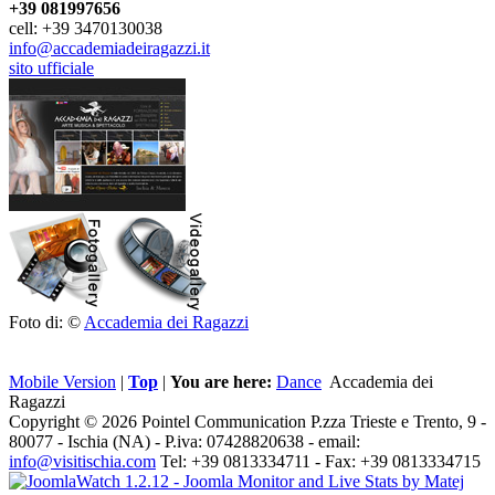
+39 081997656
cell: +39 3470130038
info@accademiadeiragazzi.it
sito ufficiale
Foto di: ©
Accademia dei Ragazzi
Mobile Version
|
Top
|
You are here:
Dance
Accademia dei
Ragazzi
Copyright © 2026 Pointel Communication P.zza Trieste e Trento, 9 -
80077 -
Ischia
(NA) - P.iva: 07428820638 - email:
info@visitischia.com
Tel: +39 0813334711 - Fax: +39 0813334715