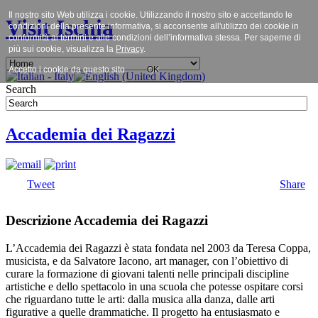
Il nostro sito Web utilizza i cookie. Utilizzando il nostro sito e accettando le
Visit Ischia
condizioni della presente informativa, si acconsente all'utilizzo dei cookie in
conformità ai termini e alle condizioni dell’informativa stessa. Per saperne di
più sui cookie, visualizza la
Privacy
.
Accetto i cookie da questo sito.
OK
Search
Accademia dei Ragazzi
Tweet
Share
Descrizione Accademia dei Ragazzi
L’Accademia dei Ragazzi è stata fondata nel 2003 da Teresa Coppa,
musicista, e da Salvatore Iacono, art manager, con l’obiettivo di
curare la formazione di giovani talenti nelle principali discipline
artistiche e dello spettacolo in una scuola che potesse ospitare corsi
che riguardano tutte le arti: dalla musica alla danza, dalle arti
figurative a quelle drammatiche. Il progetto ha entusiasmato e