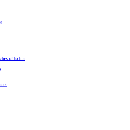
ia
hes of Ischia
s
laces