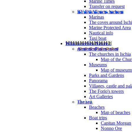
Marine Times
Transfer on request
BY BOAT
ports, harbour
Marinas
The coves around Isch
Marine Protected Area
Nautical info
Taxi boat
What to see
Sea Nature...
Amenties
Places to see
The churches in Ischia
Map of the Churc
Museums
Map of museum
Parks and Gardens
Panorama
Villages, castle and pa
The Forio's towers
Art Galleries
The sea
Beaches
Map of beaches
Boat trips
Capitan Morgan
Nonno Ore