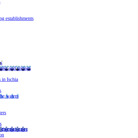
m
ng establishments
rs
arks and springs
 in Ischia
s
the waters
ters
s
 thermal cures
on