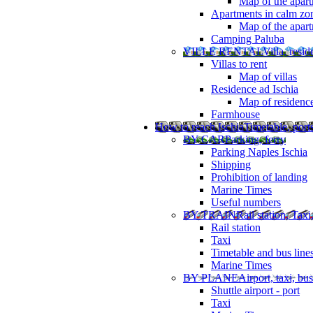
Map of the apart
Apartments in calm zo
Map of the apartm
Camping Paluba
VILLE RENTAL
Villa, resi
Villas to rent
Map of villas
Residence ad Ischia
Map of residenc
Farmhouse
How to reach Ischia
Timetable, ports
BY CAR
Parking, ferry
Parking Naples Ischia
Shipping
Prohibition of landing
Marine Times
Useful numbers
BY TRAIN
Rail station, Taxi
Rail station
Taxi
Timetable and bus line
Marine Times
BY PLANE
Airport, taxi, bus
Shuttle airport - port
Taxi