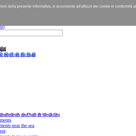
izioni della presente informativa, si acconsente all'utilizzo dei cookie in conformità a
c...
r hotel on the map
apartments and bad & breakfast
tments
ments near the sea
ent