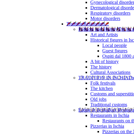
Gynecological disorde
Dermatological disorde
Respiratory disorders
Motor disorders
Tradition
Restaurants...
Folklore and History
The loca
Art and Artists
Historical figures in Is
Local people
Guest figures
Ospiti dal 1800 
A bit of history
The history
Cultural Associations
TRADITION IN ISCHIA
The
Folk festivals
The kitchen
Customs and superstiti
Old jobs
Traditional customs
Eating in Ischia
Bars Restaura
Restaurants in Ischia
Restaurants on 
Pizzerias in Ischia
Pizzerias on the