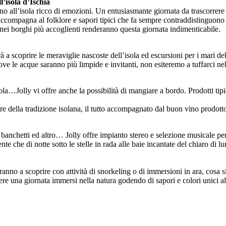
l’isola d’Ischia
o all’isola ricco di emozioni. Un entusiasmante giornata da trascorrere i
accompagna al folklore e sapori tipici che fa sempre contraddistinguono l
te nei borghi più accoglienti renderanno questa giornata indimenticabile.
rà a scoprire le meraviglie nascoste dell’isola ed escursioni per i mari de
dove le acque saranno più limpide e invitanti, non esiteremo a tuffarci ne
ola…Jolly vi offre anche la possibilità di mangiare a bordo. Prodotti ti
mare della tradizione isolana, il tutto accompagnato dal buon vino prodott
 banchetti ed altro… Jolly offre impianto stereo e selezione musicale per 
nte che di notte sotto le stelle in rada alle baie incantate del chiaro di lu
ranno a scoprire con attività di snorkeling o di immersioni in ara, cosa si
rere una giornata immersi nella natura godendo di sapori e colori unici 