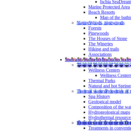
Ischia SeaDrea
Marine Protected Area
Beach Resorts
Map of the bathi
Nature
Woods, pinewoods
Forests
Pinewoods
The Houses of Stone
The Wineries
Hiking and trails
Associations
Spas and Wellness
Miraculous wate
Thermal Structures
Centres, p
Wellness Centers
Wellness Centers
Thermal Parks
Natural and hot Spring
Thermal waters
Properties of 
Spa History
Geological model
Composition of the wa
Hydrogeological maps
Hydrothermal resource
Therapies and Treatments
The
Treatments in conventi