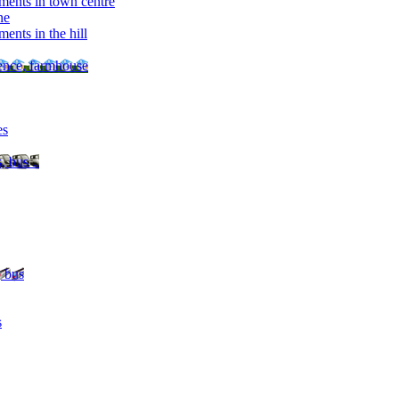
ments in town centre
ne
ents in the hill
dence, farmhouse
es
, bus ..
, bus
s