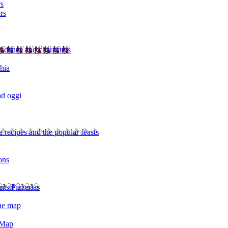
rs
rs
l dance and characters
chia
ad oggi
 recipes and the popular feasts
ons
nts Pizzerias
the map
 Map