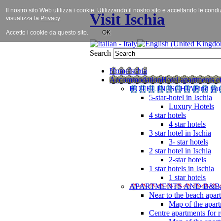
Il nostro sito Web utilizza i cookie. Utilizzando il nostro sito e accettando le cond
Visit Ischia
visualizza la
Privacy
.
Accetto i cookie da questo sito.
OK
Search
Home
Ischia
Accommodation
Hotel apartments et
HOTEL IN ISCHIA
Find you
5-star-hotel in Ischia
Luxury Hotels
4 star hotels
4 star hotels
3 star hotel in Ischia
3- star hotels
2 star hotel in Ischia
2-star hotels
1 star hotels in Ischia
1 star hotels
APARTMENTS AND B&B
Near to the beach apar
Map of the apart
Centre apartments for r