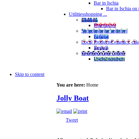
Bar in Ischia
Bar in Ischia on
Utilities
shopping ...
Utilities
Pharmacies
Shopping
wear and toys
Parking
Local Products
Ceramics, cak
Rentals
Sport
Sport and culture
Useful numbers
Skip to content
You are here:
Home
Jolly Boat
Tweet