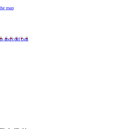
 the map
es and cold cuts