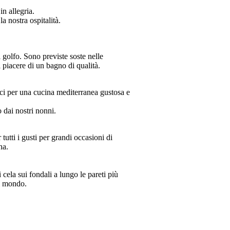
n allegria.
a nostra ospitalità.
l golfo. Sono previste soste nelle
l piacere di un bagno di qualità.
pici per una cucina mediterranea gustosa e
o dai nostri nonni.
tutti i gusti per grandi occasioni di
na.
 cela sui fondali a lungo le pareti più
al mondo.