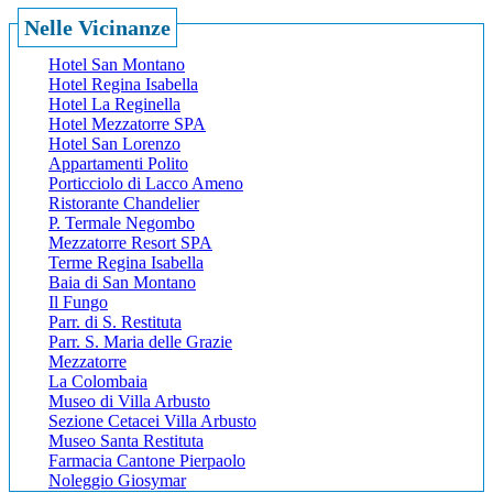
Nelle Vicinanze
Hotel San Montano
Hotel Regina Isabella
Hotel La Reginella
Hotel Mezzatorre SPA
Hotel San Lorenzo
Appartamenti Polito
Porticciolo di Lacco Ameno
Ristorante Chandelier
P. Termale Negombo
Mezzatorre Resort SPA
Terme Regina Isabella
Baia di San Montano
Il Fungo
Parr. di S. Restituta
Parr. S. Maria delle Grazie
Mezzatorre
La Colombaia
Museo di Villa Arbusto
Sezione Cetacei Villa Arbusto
Museo Santa Restituta
Farmacia Cantone Pierpaolo
Noleggio Giosymar