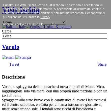
Il nostro sito Web utilizza i cookie. Utilizzando il nostro sito e accettando le
Visit Ischia
condizioni della presente informativa, si acconsente all'utilizzo dei cookie in
conformità ai termini e alle condizioni dell’informativa stessa. Per saperne di
più sui cookie, visualizza la
Privacy
.
Accetto i cookie da questo sito.
OK
Cerca
Varulo
Tweet
Share
Descrizione
Varulo o spiaggetta delle monache si trova ai piedi di Monte Vico,
raggiungibile solo via mare, con una propria imbarcazione o con un
taxi di mare.
Spiaggetta allo stato bravo con la carattestica di avere i lati rocciosi
ed il centro sabbioso, è adatta per chi ama trascorrere giornate al
mare senza troppo sole. I fondali sono ricchi di Poseidonia e