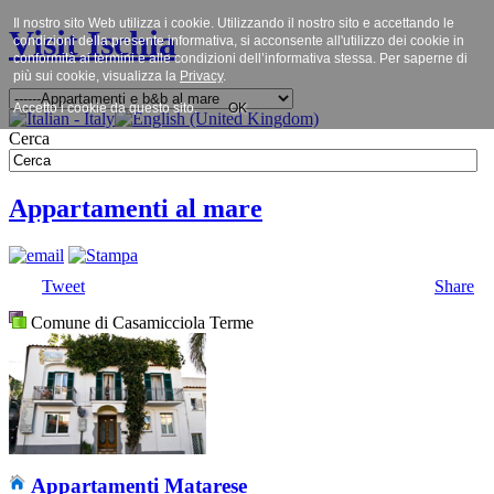
Il nostro sito Web utilizza i cookie. Utilizzando il nostro sito e accettando le
Visit Ischia
condizioni della presente informativa, si acconsente all'utilizzo dei cookie in
conformità ai termini e alle condizioni dell’informativa stessa. Per saperne di
più sui cookie, visualizza la
Privacy
.
Accetto i cookie da questo sito.
OK
Cerca
Appartamenti al mare
Tweet
Share
Comune di Casamicciola Terme
Appartamenti Matarese