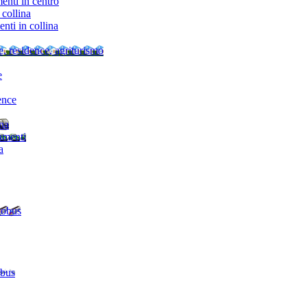
nti in centro
collina
ti in collina
e, residence, agriturismo
e
ence
ina
amenti
a
tobus
 bus