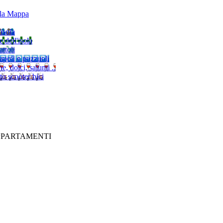
lla Mappa
'isola
e dell'isola
ttoli
napoli e pozzuoli
, dolci, salumi ..
to scooter bici
PPARTAMENTI