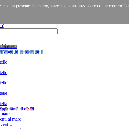
izioni della presente informativa, si acconsente all'utilizzo dei cookie in conformità a
nti ecc...
I
Alberghi per categoria
elle
elle
elle
elle
ella
Appartamenti e b&b
 mare
nti al mare
 centro