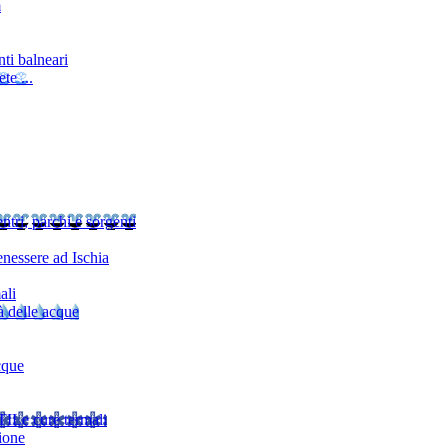
m
ti balneari
te ...
ntri, parchi e sorgenti
nessere ad Ischia
ali
à delle acque
cque
TI
Le cure termali
ione