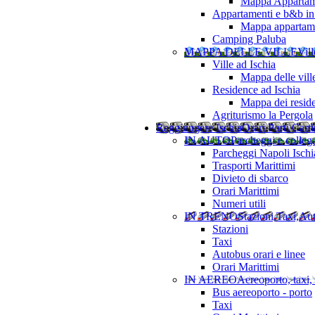
Mappa Appartame
Appartamenti e b&b in 
Mappa appartamen
Camping Paluba
MAPPA DELLE VILLE
Vill
Ville ad Ischia
Mappa delle vill
Residence ad Ischia
Mappa dei resid
Agriturismo la Pergola
Raggiungere Ischia
Orari Porti Cart
IN AUTO
Parcheggi e colleg
Parcheggi Napoli Ischi
Trasporti Marittimi
Divieto di sbarco
Orari Marittimi
Numeri utili
IN TRENO
Stazioni,Taxi,Au
Stazioni
Taxi
Autobus orari e linee
Orari Marittimi
IN AEREO
Aereoporto, taxi,
Bus aereoporto - porto
Taxi