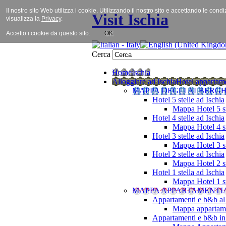
Il nostro sito Web utilizza i cookie. Utilizzando il nostro sito e accettando le cond
Visit Ischia
visualizza la
Privacy
.
Accetto i cookie da questo sito.
OK
Cerca
Home
Ischia
Alloggiare ad Ischia
Hotel appartame
MAPPA DEGLI ALBERGH
Hotel 5 stelle ad Ischia
Mappa Hotel 5 st
Hotel 4 stelle ad Ischia
Mappa Hotel 4 st
Hotel 3 stelle ad Ischia
Mappa Hotel 3 st
Hotel 2 stelle ad Ischia
Mappa Hotel 2 st
Hotel 1 stella ad Ischia
Mappa Hotel 1 st
MAPPA APPARTAMENTI
Appartamenti e b&b al
Mappa appartame
Appartamenti e b&b in