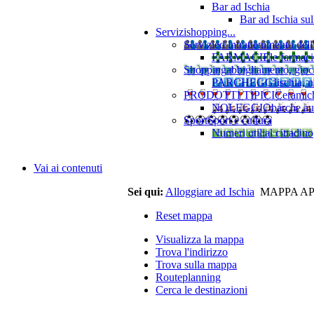
Bar ad Ischia
Bar ad Ischia su
Servizi
shopping...
Servizi
ed intrattenimento dell
FARMACIE
le farmaci
Shopping
abbigliamento, gioca
PARCHEGGI
ischia, 
PRODOTTI TIPICI
Ceramiche
NOLEGGIO
barche au
Sport
Sport e cultura
Numeri utili
al cittadino
Vai ai contenuti
Sei qui:
Alloggiare ad Ischia
MAPPA A
Reset mappa
Visualizza la mappa
Trova l'indirizzo
Trova sulla mappa
Routeplanning
Cerca le destinazioni