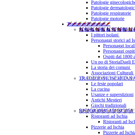
Patologie ginecologich
Patologie dermatologi
Patologie respiratorie
Patologie motorie
Tradizione
Ristoranti....
FOLKLORE & STORIA
I b
I pittori isolani
Personaggi storici ad I
Personaggi local
Personaggi ospit
Ospiti dal 1800 
Un po di Storia
Dagli Eu
La storia dei comuni
Associazioni Culturali
TRADIZIONE ISCHITAN
Le feste popolari
La cucina
Usanze e superstizioni
Antichi Mestieri
Giochi tradizionali
RISTORARSI AD ISCHIA
Ristoranti ad Ischia
Ristoranti ad Is
Pizzerie ad Ischia
Pizzerie ad Isch