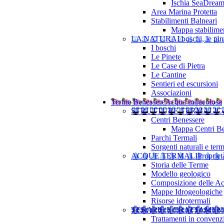
Ischia SeaDrea
Area Marina Protetta
Stabilimenti Balneari
Mappa stabilimen
LA NATURA
I boschi, le pine
I boschi
Le Pinete
Le Case di Pietra
Le Cantine
Sentieri ed escursioni
Associazioni
Terme Benessere
Acqua miracolosa
STRUTTURE TERMALI
Ce
Centri Benessere
Mappa Centri Be
Parchi Termali
Sorgenti naturali e term
ACQUE TERMALI
Propriet
Storia delle Terme
Modello geologico
Composizione delle A
Mappe Idrogeologiche
Risorse idrotermali
TERAPIE E TRATTAMEN
Trattamenti in convenz