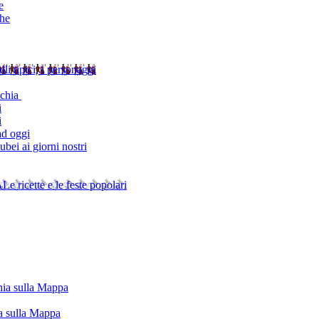
e
che
alli tipici, i personaggi
schia
i
i
ad oggi
bei ai giorni nostri
A
Le ricette e le feste popolari
chia sulla Mappa
ia sulla Mappa