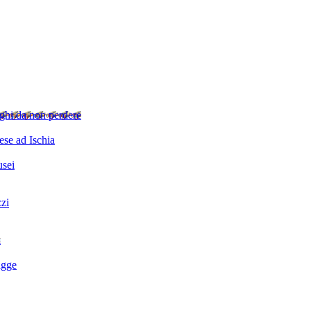
ghi da non perdere
se ad Ischia
sei
zzi
i
agge