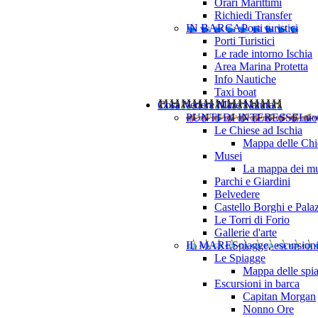
Orari Marittimi
Richiedi Transfer
IN BARCA
Porti turistici
Porti Turistici
Le rade intorno Ischia
Area Marina Protetta
Info Nautiche
Taxi boat
Cosa Vedere
Mare Natura ..
PUNTI DI INTERESSE
Luo
Le Chiese ad Ischia
Mappa delle Chie
Musei
La mappa dei mu
Parchi e Giardini
Belvedere
Castello Borghi e Pala
Le Torri di Forio
Gallerie d'arte
IL MARE
Spiagge, escursion
Le Spiagge
Mappa delle spi
Escursioni in barca
Capitan Morgan
Nonno Ore