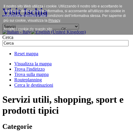
Il nostro sito Web utilizza i cookie. Utilizzando il nostro sito e accettando le
Visit Ischia
condizioni della presente informativa, si acconsente all'utilizzo dei cookie in
conformità ai termini e alle condizioni dell’informativa stessa. Per saperne di
più sui cookie, visualizza la
Privacy
.
Accetto i cookie da questo sito.
OK
Cerca
Reset mappa
Visualizza la mappa
Trova l'indirizzo
Trova sulla mappa
Routeplanning
Cerca le destinazioni
Servizi utili, shopping, sport e
prodotti tipici
Categorie