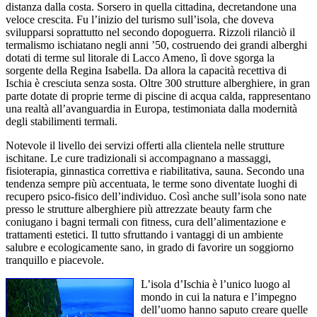
distanza dalla costa. Sorsero in quella cittadina, decretandone una
veloce crescita. Fu l’inizio del turismo sull’isola, che doveva
svilupparsi soprattutto nel secondo dopoguerra. Rizzoli rilanciò il
termalismo ischiatano negli anni ’50, costruendo dei grandi alberghi
dotati di terme sul litorale di Lacco Ameno, lì dove sgorga la
sorgente della Regina Isabella. Da allora la capacità recettiva di
Ischia è cresciuta senza sosta. Oltre 300 strutture alberghiere, in gran
parte dotate di proprie terme di piscine di acqua calda, rappresentano
una realtà all’avanguardia in Europa, testimoniata dalla modernità
degli stabilimenti termali.
Notevole il livello dei servizi offerti alla clientela nelle strutture
ischitane. Le cure tradizionali si accompagnano a massaggi,
fisioterapia, ginnastica correttiva e riabilitativa, sauna. Secondo una
tendenza sempre più accentuata, le terme sono diventate luoghi di
recupero psico-fisico dell’individuo. Così anche sull’isola sono nate
presso le strutture alberghiere più attrezzate beauty farm che
coniugano i bagni termali con fitness, cura dell’alimentazione e
trattamenti estetici. Il tutto sfruttando i vantaggi di un ambiente
salubre e ecologicamente sano, in grado di favorire un soggiorno
tranquillo e piacevole.
L’isola d’Ischia è l’unico luogo al
mondo in cui la natura e l’impegno
dell’uomo hanno saputo creare quelle