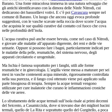
Barano. Una fonte miracolosa immersa in una natura selvaggia che
gli antichi identificavano con la dimora delle Ninfe Nitrodi, cui
dedicarono dei bassorilievi votivi. E c’è poi
Cavascura
sempre nel
comune di Barano. Un luogo che ancora oggi evoca profonde
suggestioni, con le vasche scavate nella roccia dove scorre l’acqua
che acquista le sue qualità curative dal contatto col fuoco che cova
nelle profondità dell’isola.
L’acqua curativa può anche essere bevuta, come nel caso di Nitrodi,
e giovare alle malattie all’apparato digerente, dei reni e delle vie
urinarie. Oppure si possono fare i bagni, particolarmente indicati per
le malattie della pelle, reumatiche, del sistema nervoso, degli
apparati circolatorio e urogenitale.
Ma Ischia è famosa soprattutto per i fanghi, utili alle forme
reumatiche e in ginecologia. L’argilla viene messa a maturare per sei
mesi in vasche contenenti acqua minerale, rigorosamente controllata
nella sua purezza, e il fango così ottenuto viene poi applicato sulla
parte bisognosa di terapia. Sempre la acque termali vengono
utilizzate per cure inalatorie che curano le infiammazioni croniche
delle vie aeree.
Lo sfruttamento delle acque termali sull’isola risale ai primi decenni
del Seicento, a Casamicciola, dove si trovano due dei migliori bacini
termali, quello de La Rita e soprattutto quello del Gurgitello, a poca