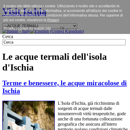
Il nostro sito Web utilizza i cookie. Utilizzando il nostro sito e accettando le
Visit Ischia
condizioni della presente informativa, si acconsente all'utilizzo dei cookie in
conformità ai termini e alle condizioni dell’informativa stessa. Per saperne di
più sui cookie, visualizza la
Privacy
.
Accetto i cookie da questo sito.
OK
Cerca
Le acque termali dell'isola
d'Ischia
Terme e benessere, le acque miracolose di
Ischia
L'Isola d'Ischia, già ricchissima di
sorgenti di acque termali dalle
innumerevoli virtù terapeutiche, gode
anche di una fortunata collocazione
geografica che assicura all'intero
territorio isolano condizioni climatiche