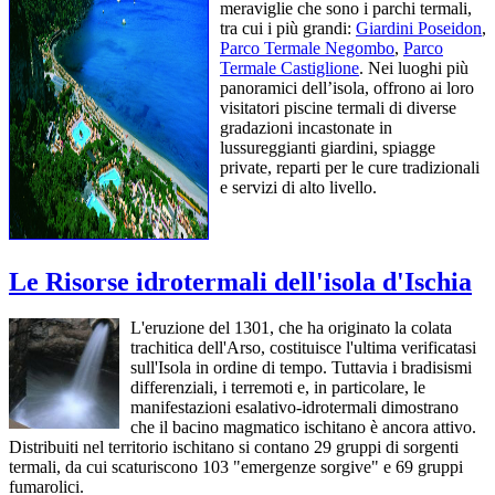
meraviglie che sono i parchi termali,
tra cui i più grandi:
Giardini Poseidon
,
Parco Termale Negombo
,
Parco
Termale Castiglione
. Nei luoghi più
panoramici dell’isola, offrono ai loro
visitatori piscine termali di diverse
gradazioni incastonate in
lussureggianti giardini, spiagge
private, reparti per le cure tradizionali
e servizi di alto livello.
Le Risorse idrotermali dell'isola d'Ischia
L'eruzione del 1301, che ha originato la colata
trachitica dell'Arso, costituisce l'ultima verificatasi
sull'Isola in ordine di tempo. Tuttavia i bradisismi
differenziali, i terremoti e, in particolare, le
manifestazioni esalativo-idrotermali dimostrano
che il bacino magmatico ischitano è ancora attivo.
Distribuiti nel territorio ischitano si contano 29 gruppi di sorgenti
termali, da cui scaturiscono 103 "emergenze sorgive" e 69 gruppi
fumarolici.