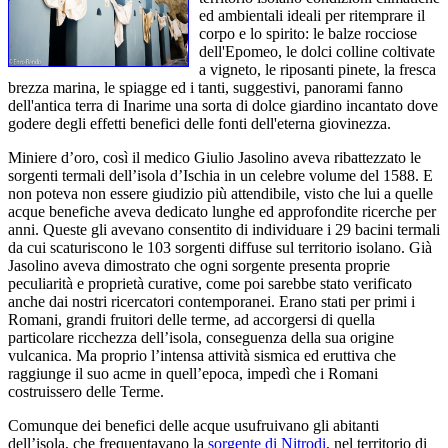
ed ambientali ideali per ritemprare il
corpo e lo spirito: le balze rocciose
dell'Epomeo, le dolci colline coltivate
a vigneto, le riposanti pinete, la fresca
brezza marina, le spiagge ed i tanti, suggestivi, panorami fanno
dell'antica terra di Inarime una sorta di dolce giardino incantato dove
godere degli effetti benefici delle fonti dell'eterna giovinezza.
Miniere d’oro, così il medico Giulio Jasolino aveva ribattezzato le
sorgenti termali dell’isola d’Ischia in un celebre volume del 1588. E
non poteva non essere giudizio più attendibile, visto che lui a quelle
acque benefiche aveva dedicato lunghe ed approfondite ricerche per
anni. Queste gli avevano consentito di individuare i 29 bacini termali
da cui scaturiscono le 103 sorgenti diffuse sul territorio isolano. Già
Jasolino aveva dimostrato che ogni sorgente presenta proprie
peculiarità e proprietà curative, come poi sarebbe stato verificato
anche dai nostri ricercatori contemporanei. Erano stati per primi i
Romani, grandi fruitori delle terme, ad accorgersi di quella
particolare ricchezza dell’isola, conseguenza della sua origine
vulcanica. Ma proprio l’intensa attività sismica ed eruttiva che
raggiunge il suo acme in quell’epoca, impedì che i Romani
costruissero delle Terme.
Comunque dei benefici delle acque usufruivano gli abitanti
dell’isola, che frequentavano la
sorgente di Nitrodi
, nel territorio di