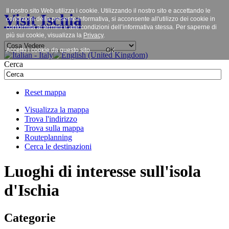
Il nostro sito Web utilizza i cookie. Utilizzando il nostro sito e accettando le
Visit Ischia
condizioni della presente informativa, si acconsente all'utilizzo dei cookie in
conformità ai termini e alle condizioni dell’informativa stessa. Per saperne di
più sui cookie, visualizza la
Privacy
.
Accetto i cookie da questo sito.
OK
Cerca
Reset mappa
Visualizza la mappa
Trova l'indirizzo
Trova sulla mappa
Routeplanning
Cerca le destinazioni
Luoghi di interesse sull'isola
d'Ischia
Categorie