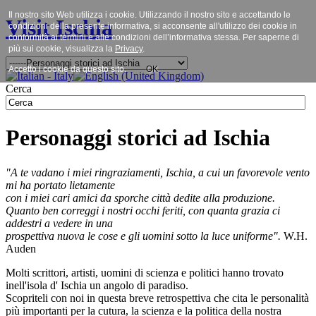
Il nostro sito Web utilizza i cookie. Utilizzando il nostro sito e accettando le
Visit Ischia
condizioni della presente informativa, si acconsente all'utilizzo dei cookie in
conformità ai termini e alle condizioni dell’informativa stessa. Per saperne di
più sui cookie, visualizza la
Privacy
.
Accetto i cookie da questo sito.
OK
Cerca
Personaggi storici ad Ischia
"A te vadano i miei ringraziamenti, Ischia, a cui un favorevole vento
mi ha portato lietamente
con i miei cari amici da sporche città dedite alla produzione.
Quanto ben correggi i nostri occhi feriti, con quanta grazia ci
addestri a vedere in una
prospettiva nuova le cose e gli uomini sotto la luce uniforme".
W.H.
Auden
Molti scrittori, artisti, uomini di scienza e politici hanno trovato
inell'isola d' Ischia un angolo di paradiso.
Scopriteli con noi in questa breve retrospettiva che cita le personalità
più importanti per la cutura, la scienza e la politica della nostra