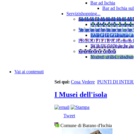
Bar ad Ischia
Bar ad Ischia su
Servizi
shopping...
Servizi
ed intrattenimento dell
FARMACIE
le farmaci
Shopping
abbigliamento, gioca
PARCHEGGI
ischia, 
PRODOTTI TIPICI
Ceramiche
NOLEGGIO
barche au
Sport
Sport e cultura
Numeri utili
al cittadino
Vai ai contenuti
Sei qui:
Cosa Vedere
PUNTI DI INTE
I Musei dell'isola
Tweet
Comune di Barano d'Ischia