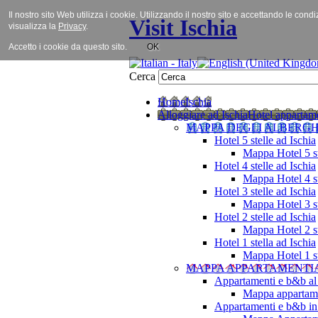
Il nostro sito Web utilizza i cookie. Utilizzando il nostro sito e accettando le cond
Visit Ischia
visualizza la
Privacy
.
Accetto i cookie da questo sito.
OK
Cerca
Home
Ischia
Alloggiare ad Ischia
Hotel appartame
MAPPA DEGLI ALBERGH
Hotel 5 stelle ad Ischia
Mappa Hotel 5 st
Hotel 4 stelle ad Ischia
Mappa Hotel 4 st
Hotel 3 stelle ad Ischia
Mappa Hotel 3 st
Hotel 2 stelle ad Ischia
Mappa Hotel 2 st
Hotel 1 stella ad Ischia
Mappa Hotel 1 st
MAPPA APPARTAMENTI
Appartamenti e b&b al
Mappa appartame
Appartamenti e b&b in