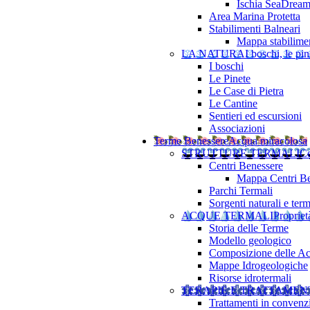
Ischia SeaDrea
Area Marina Protetta
Stabilimenti Balneari
Mappa stabilimen
LA NATURA
I boschi, le pine
I boschi
Le Pinete
Le Case di Pietra
Le Cantine
Sentieri ed escursioni
Associazioni
Terme Benessere
Acqua miracolosa
STRUTTURE TERMALI
Ce
Centri Benessere
Mappa Centri Be
Parchi Termali
Sorgenti naturali e term
ACQUE TERMALI
Propriet
Storia delle Terme
Modello geologico
Composizione delle A
Mappe Idrogeologiche
Risorse idrotermali
TERAPIE E TRATTAMEN
Trattamenti in convenz