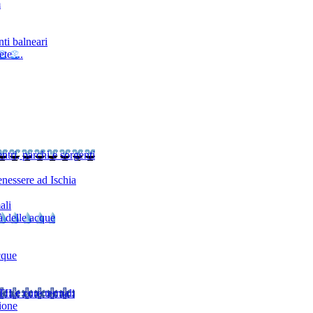
m
ti balneari
te ...
ntri, parchi e sorgenti
nessere ad Ischia
ali
à delle acque
cque
TI
Le cure termali
ione