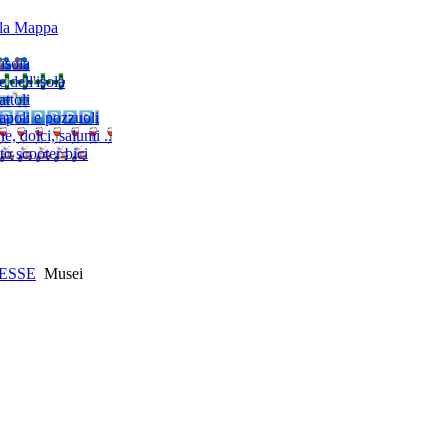
lla Mappa
'isola
e dell'isola
ttoli
napoli e pozzuoli
, dolci, salumi ..
to scooter bici
RESSE
Musei