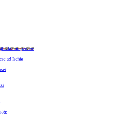
ghi da non perdere
se ad Ischia
sei
zzi
i
agge