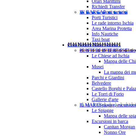
Orari Marittimi
Richiedi Transfer
IN BARCA
Porti turistici
Porti Turistici
Le rade intorno Ischia
Area Marina Protetta
Info Nautiche
Taxi boat
Cosa Vedere
Mare Natura ..
PUNTI DI INTERESSE
Luo
Le Chiese ad Ischia
Mappa delle Chie
Musei
La mappa dei mu
Parchi e Giardini
Belvedere
Castello Borghi e Pala
Le Torri di Forio
Gallerie d'arte
IL MARE
Spiagge, escursion
Le Spiagge
Mappa delle spi
Escursioni in barca
Capitan Morgan
Nonno Ore