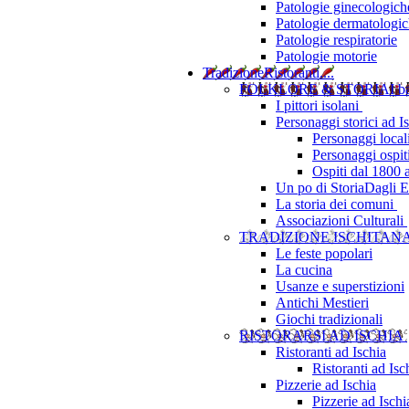
Patologie ginecologich
Patologie dermatologi
Patologie respiratorie
Patologie motorie
Tradizione
Ristoranti....
FOLKLORE & STORIA
I b
I pittori isolani
Personaggi storici ad I
Personaggi local
Personaggi ospit
Ospiti dal 1800 
Un po di Storia
Dagli Eu
La storia dei comuni
Associazioni Culturali
TRADIZIONE ISCHITAN
Le feste popolari
La cucina
Usanze e superstizioni
Antichi Mestieri
Giochi tradizionali
RISTORARSI AD ISCHIA
Ristoranti ad Ischia
Ristoranti ad Is
Pizzerie ad Ischia
Pizzerie ad Isch