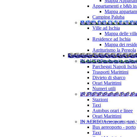
Mappa Appartame
Appartamenti e b&b in 
Mappa appartamen
Camping Paluba
MAPPA DELLE VILLE
Vill
Ville ad Ischia
Mappa delle vill
Residence ad Ischia
Mappa dei resid
Agriturismo la Pergola
Raggiungere Ischia
Orari Porti Cart
IN AUTO
Parcheggi e colleg
Parcheggi Napoli Ischi
Trasporti Marittimi
Divieto di sbarco
Orari Marittimi
Numeri utili
IN TRENO
Stazioni,Taxi,Au
Stazioni
Taxi
Autobus orari e linee
Orari Marittimi
IN AEREO
Aereoporto, taxi,
Bus aereoporto - porto
Taxi