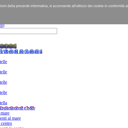
izioni della presente informativa, si acconsente all'utilizzo dei cookie in conformità a
nti ecc...
I
Alberghi per categoria
elle
elle
elle
elle
ella
Appartamenti e b&b
 mare
nti al mare
 centro