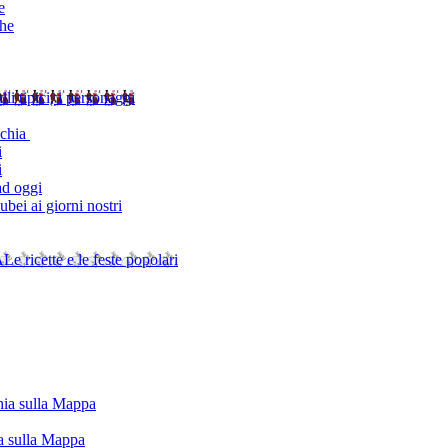
e
che
alli tipici, i personaggi
schia
i
i
ad oggi
bei ai giorni nostri
A
Le ricette e le feste popolari
chia sulla Mappa
ia sulla Mappa