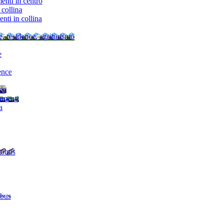
nti in centro
collina
ti in collina
e, residence, agriturismo
e
ence
ina
amenti
a
tobus
 bus