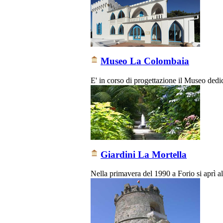
Museo La Colombaia
E' in corso di progettazione il Museo dedic
Giardini La Mortella
Nella primavera del 1990 a Forio si aprì al