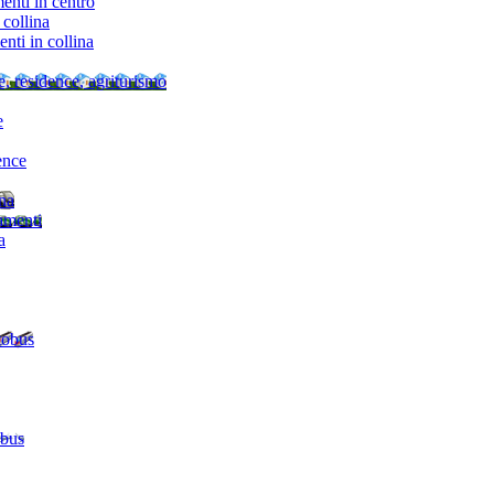
nti in centro
collina
ti in collina
e, residence, agriturismo
e
ence
ina
amenti
a
tobus
 bus