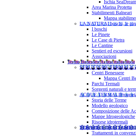
Ischia SeaDrea
Area Marina Protetta
Stabilimenti Balneari
Mappa stabilimen
LA NATURA
I boschi, le pine
I boschi
Le Pinete
Le Case di Pietra
Le Cantine
Sentieri ed escursioni
Associazioni
Terme Benessere
Acqua miracolosa
STRUTTURE TERMALI
Ce
Centri Benessere
Mappa Centri Be
Parchi Termali
Sorgenti naturali e term
ACQUE TERMALI
Propriet
Storia delle Terme
Modello geologico
Composizione delle A
Mappe Idrogeologiche
Risorse idrotermali
TERAPIE E TRATTAMEN
Trattamenti in convenz