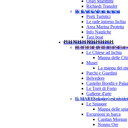
Orari Marittimi
Richiedi Transfer
IN BARCA
Porti turistici
Porti Turistici
Le rade intorno Ischia
Area Marina Protetta
Info Nautiche
Taxi boat
Cosa Vedere
Mare Natura ..
PUNTI DI INTERESSE
Luo
Le Chiese ad Ischia
Mappa delle Chie
Musei
La mappa dei mu
Parchi e Giardini
Belvedere
Castello Borghi e Pala
Le Torri di Forio
Gallerie d'arte
IL MARE
Spiagge, escursion
Le Spiagge
Mappa delle spi
Escursioni in barca
Capitan Morgan
Nonno Ore