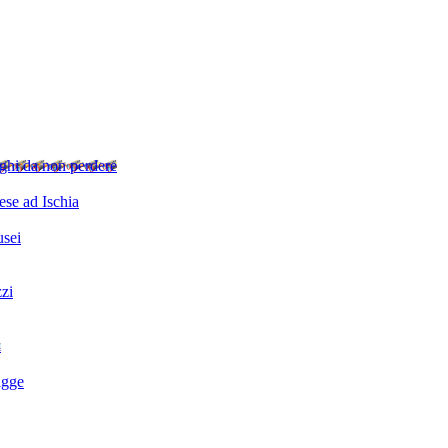
ghi da non perdere
se ad Ischia
sei
zzi
i
agge