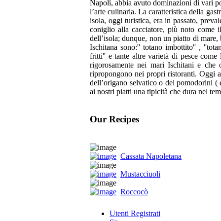
Napoli, abbia avuto dominazioni di vari po
l’arte culinaria. La caratteristica della gas
isola, oggi turistica, era in passato, prev
coniglio alla cacciatore, più noto come il
dell’isola; dunque, non un piatto di mare, be
Ischitana sono:'' totano imbottito'' , ''totan
fritti'' e tante altre varietà di pesce co
rigorosamente nei mari Ischitani e che og
ripropongono nei propri ristoranti. Oggi a
dell’origano selvatico o dei pomodorini ( e'
ai nostri piatti una tipicità che dura nel te
Our Recipes
Cassata Napoletana
Mustacciuoli
Roccocò
Utenti Registrati