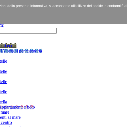
izioni della presente informativa, si acconsente all'utilizzo dei cookie in conformità a
nti ecc...
I
Alberghi per categoria
elle
elle
elle
elle
ella
Appartamenti e b&b
 mare
nti al mare
 centro