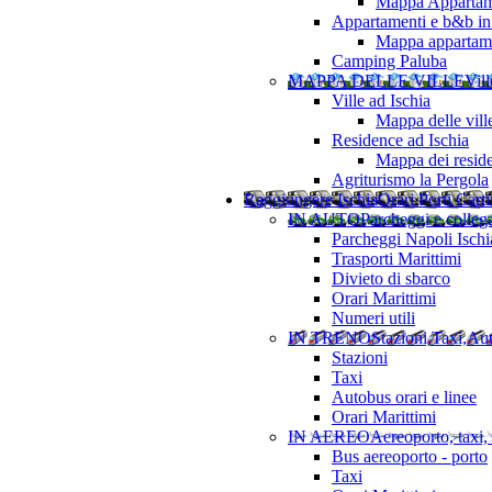
Mappa Appartame
Appartamenti e b&b in 
Mappa appartamen
Camping Paluba
MAPPA DELLE VILLE
Vill
Ville ad Ischia
Mappa delle vill
Residence ad Ischia
Mappa dei resid
Agriturismo la Pergola
Raggiungere Ischia
Orari Porti Cart
IN AUTO
Parcheggi e colleg
Parcheggi Napoli Ischi
Trasporti Marittimi
Divieto di sbarco
Orari Marittimi
Numeri utili
IN TRENO
Stazioni,Taxi,Au
Stazioni
Taxi
Autobus orari e linee
Orari Marittimi
IN AEREO
Aereoporto, taxi,
Bus aereoporto - porto
Taxi