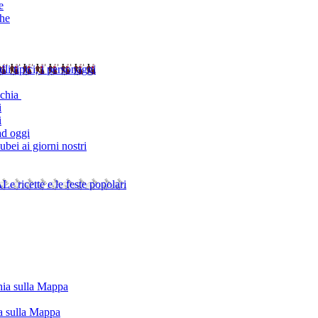
e
che
alli tipici, i personaggi
schia
i
i
ad oggi
bei ai giorni nostri
A
Le ricette e le feste popolari
chia sulla Mappa
ia sulla Mappa