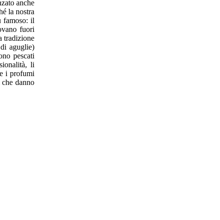
enzato anche
hé la nostra
ù famoso: il
rovano fuori
a tradizione
à di aguglie)
gono pescati
onalità, li
re i profumi
ti che danno