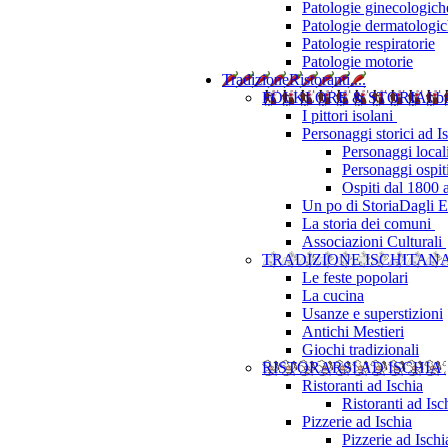
Patologie ginecologich
Patologie dermatologi
Patologie respiratorie
Patologie motorie
Tradizione
Ristoranti....
FOLKLORE & STORIA
I b
I pittori isolani
Personaggi storici ad I
Personaggi local
Personaggi ospit
Ospiti dal 1800 
Un po di Storia
Dagli Eu
La storia dei comuni
Associazioni Culturali
TRADIZIONE ISCHITAN
Le feste popolari
La cucina
Usanze e superstizioni
Antichi Mestieri
Giochi tradizionali
RISTORARSI AD ISCHIA
Ristoranti ad Ischia
Ristoranti ad Is
Pizzerie ad Ischia
Pizzerie ad Isch