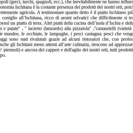
poli (greci, turchi, spagnoli, ecc.), che inevitabilmente ne hanno influ
tronomia Ischitana è la costante presenza dei prodotti dei nostri orti, poic
alentemente agricola. A testimoniare quanto detto è il piatto Ischitano pi
 coniglio all’Ischitana, ricco di aromi selvatici che difficilmente si t
nsì un piatto di terra. Altri piatti della cucina dell’isola d’Ischia e dell
i e patate'' , '' lacierto (lanzardo) alla pizzaiola'' ,''castaurielli (variet
me le musdee, le occhiate, le lampughe, i pesci castagna; pesci che ven
gi sono stati rivalutati grazie ad alcuni ristoratori che, con professi
nche gli Ischitani meno attenti all’arte culinaria, riescono ad apprezza
 piennoli) e ancora dei capperi e dell'aglio dei nostri orti, tutti prodot
mpo.