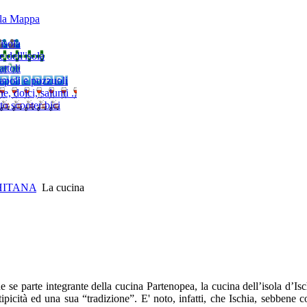
lla Mappa
'isola
e dell'isola
ttoli
napoli e pozzuoli
, dolci, salumi ..
to scooter bici
HITANA
La cucina
e se parte integrante della cucina Partenopea, la cucina dell’isola d’Is
ipicità ed una sua “tradizione”. E' noto, infatti, che Ischia, sebbene c