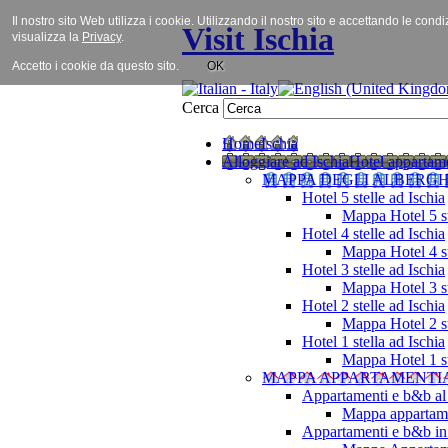
Il nostro sito Web utilizza i cookie. Utilizzando il nostro sito e accettando le cond
Visit Ischia
visualizza la
Privacy
.
Accetto i cookie da questo sito.
OK
Cerca
Home
Ischia
Alloggiare ad Ischia
Hotel appartame
MAPPA DEGLI ALBERGH
Hotel 5 stelle ad Ischia
Mappa Hotel 5 st
Hotel 4 stelle ad Ischia
Mappa Hotel 4 st
Hotel 3 stelle ad Ischia
Mappa Hotel 3 st
Hotel 2 stelle ad Ischia
Mappa Hotel 2 st
Hotel 1 stella ad Ischia
Mappa Hotel 1 st
MAPPA APPARTAMENTI
Appartamenti e b&b al
Mappa appartame
Appartamenti e b&b in