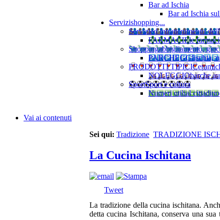
Bar ad Ischia
Bar ad Ischia su
Servizi
shopping...
Servizi
ed intrattenimento dell
FARMACIE
le farmaci
Shopping
abbigliamento, gioca
PARCHEGGI
ischia, 
PRODOTTI TIPICI
Ceramiche
NOLEGGIO
barche au
Sport
Sport e cultura
Numeri utili
al cittadino
Vai ai contenuti
Sei qui:
Tradizione
TRADIZIONE ISC
La Cucina Ischitana
Tweet
La tradizione della cucina ischitana. Anch
detta cucina Ischitana, conserva una sua t