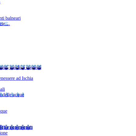
m
ti balneari
te ...
ntri, parchi e sorgenti
nessere ad Ischia
ali
à delle acque
cque
TI
Le cure termali
ione