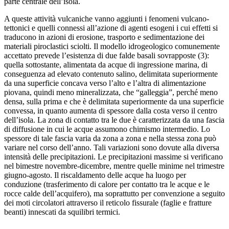
parte centrale dell’isola.
A queste attività vulcaniche vanno aggiunti i fenomeni vulcano-
tettonici e quelli connessi all’azione di agenti esogeni i cui effetti si
traducono in azioni di erosione, trasporto e sedimentazione dei
materiali piroclastici sciolti. Il modello idrogeologico comunemente
accettato prevede l’esistenza di due falde basali sovrapposte (3):
quella sottostante, alimentata da acque di ingressione marina, di
conseguenza ad elevato contenuto salino, delimitata superiormente
da una superficie concava verso l’alto e l’altra di alimentazione
piovana, quindi meno mineralizzata, che “galleggia”, perché meno
densa, sulla prima e che è delimitata superiormente da una superficie
convessa, in quanto aumenta di spessore dalla costa verso il centro
dell’isola. La zona di contatto tra le due è caratterizzata da una fascia
di diffusione in cui le acque assumono chimismo intermedio. Lo
spessore di tale fascia varia da zona a zona e nella stessa zona può
variare nel corso dell’anno. Tali variazioni sono dovute alla diversa
intensità delle precipitazioni. Le precipitazioni massime si verificano
nel bimestre novembre-dicembre, mentre quelle minime nel trimestre
giugno-agosto. Il riscaldamento delle acque ha luogo per
conduzione (trasferimento di calore per contatto tra le acque e le
rocce calde dell’acquifero), ma soprattutto per convenzione a seguito
dei moti circolatori attraverso il reticolo fissurale (faglie e fratture
beanti) innescati da squilibri termici.