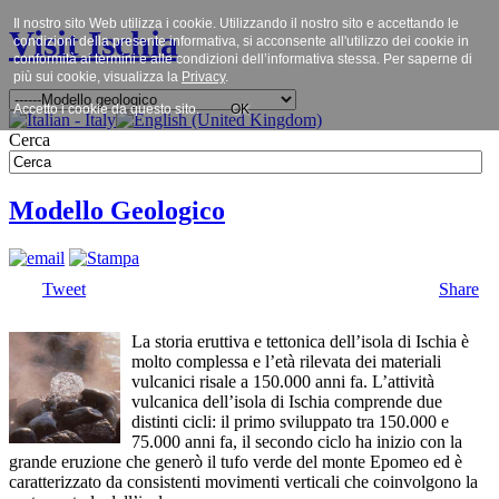
Il nostro sito Web utilizza i cookie. Utilizzando il nostro sito e accettando le
Visit Ischia
condizioni della presente informativa, si acconsente all'utilizzo dei cookie in
conformità ai termini e alle condizioni dell’informativa stessa. Per saperne di
più sui cookie, visualizza la
Privacy
.
Accetto i cookie da questo sito.
OK
Cerca
Modello Geologico
Tweet
Share
La storia eruttiva e tettonica dell’isola di Ischia è
molto complessa e l’età rilevata dei materiali
vulcanici risale a 150.000 anni fa. L’attività
vulcanica dell’isola di Ischia comprende due
distinti cicli: il primo sviluppato tra 150.000 e
75.000 anni fa, il secondo ciclo ha inizio con la
grande eruzione che generò il tufo verde del monte Epomeo ed è
caratterizzato da consistenti movimenti verticali che coinvolgono la