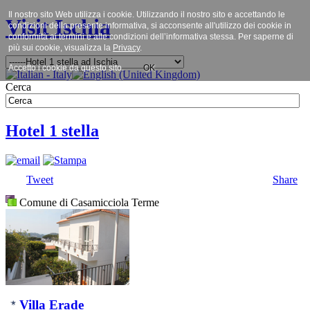
Il nostro sito Web utilizza i cookie. Utilizzando il nostro sito e accettando le
Visit Ischia
condizioni della presente informativa, si acconsente all'utilizzo dei cookie in
conformità ai termini e alle condizioni dell’informativa stessa. Per saperne di
più sui cookie, visualizza la
Privacy
.
Accetto i cookie da questo sito.
OK
Cerca
Hotel 1 stella
Tweet
Share
Comune di Casamicciola Terme
Villa Erade