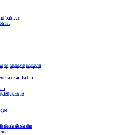
m
ti balneari
te ...
ntri, parchi e sorgenti
nessere ad Ischia
ali
à delle acque
cque
TI
Le cure termali
ione