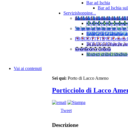
Bar ad Ischia
Bar ad Ischia su
Servizi
shopping...
Servizi
ed intrattenimento dell
FARMACIE
le farmaci
Shopping
abbigliamento, gioca
PARCHEGGI
ischia, 
PRODOTTI TIPICI
Ceramiche
NOLEGGIO
barche au
Sport
Sport e cultura
Numeri utili
al cittadino
Vai ai contenuti
Sei qui:
Porto di Lacco Ameno
Porticciolo di Lacco Ame
Tweet
Descrizione