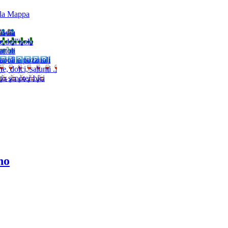
lla Mappa
'isola
e dell'isola
ttoli
napoli e pozzuoli
, dolci, salumi ..
to scooter bici
no