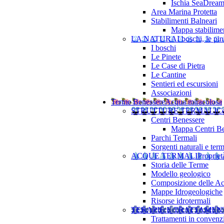
Ischia SeaDrea
Area Marina Protetta
Stabilimenti Balneari
Mappa stabilimen
LA NATURA
I boschi, le pine
I boschi
Le Pinete
Le Case di Pietra
Le Cantine
Sentieri ed escursioni
Associazioni
Terme Benessere
Acqua miracolosa
STRUTTURE TERMALI
Ce
Centri Benessere
Mappa Centri Be
Parchi Termali
Sorgenti naturali e term
ACQUE TERMALI
Propriet
Storia delle Terme
Modello geologico
Composizione delle A
Mappe Idrogeologiche
Risorse idrotermali
TERAPIE E TRATTAMEN
Trattamenti in convenz