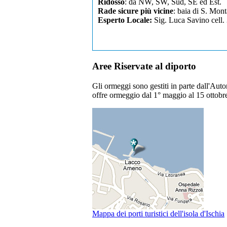
Ridosso
: da NW, SW, Sud, SE ed Est.
Rade sicure più vicine
: baia di S. Mon
Esperto Locale:
Sig. Luca Savino cell.
Aree Riservate al diporto
Gli ormeggi sono gestiti in parte dall'Auto
offre ormeggio dal 1° maggio al 15 ottobre
Mappa dei porti turistici dell'isola d'Ischia