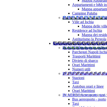
Mappa Appartame
Appartamenti e b&b in 
Mappa appartamen
Camping Paluba
MAPPA DELLE VILLE
Vill
Ville ad Ischia
Mappa delle vill
Residence ad Ischia
Mappa dei resid
Agriturismo la Pergola
Raggiungere Ischia
Orari Porti Cart
IN AUTO
Parcheggi e colleg
Parcheggi Napoli Ischi
Trasporti Marittimi
Divieto di sbarco
Orari Marittimi
Numeri utili
IN TRENO
Stazioni,Taxi,Au
Stazioni
Taxi
Autobus orari e linee
Orari Marittimi
IN AEREO
Aereoporto, taxi,
Bus aereoporto - porto
Taxi