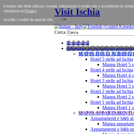
Il nostro sito Web utilizza i cookie. Utilizzando il nostro sito e accettando le cond
Visit Ischia
visualizza la
Privacy
.
Accetto i cookie da questo sito.
OK
Cerca
Home
Ischia
Alloggiare ad Ischia
Hotel appartame
MAPPA DEGLI ALBERGH
Hotel 5 stelle ad Ischia
Mappa Hotel 5 st
Hotel 4 stelle ad Ischia
Mappa Hotel 4 st
Hotel 3 stelle ad Ischia
Mappa Hotel 3 st
Hotel 2 stelle ad Ischia
Mappa Hotel 2 st
Hotel 1 stella ad Ischia
Mappa Hotel 1 st
MAPPA APPARTAMENTI
Appartamenti e b&b al
Mappa appartame
Appartamenti e b&b in