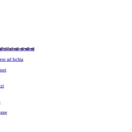
ghi da non perdere
se ad Ischia
sei
zzi
i
agge