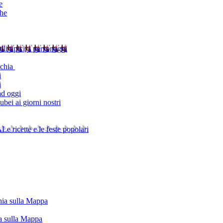
e
che
alli tipici, i personaggi
schia
i
i
ad oggi
bei ai giorni nostri
A
Le ricette e le feste popolari
chia sulla Mappa
ia sulla Mappa