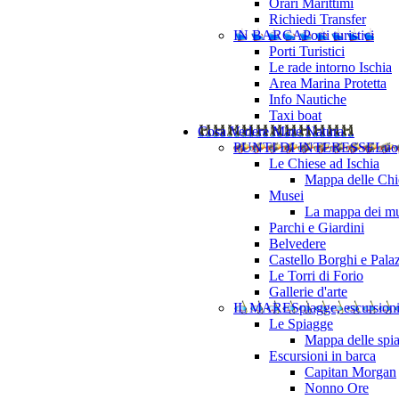
Orari Marittimi
Richiedi Transfer
IN BARCA
Porti turistici
Porti Turistici
Le rade intorno Ischia
Area Marina Protetta
Info Nautiche
Taxi boat
Cosa Vedere
Mare Natura ..
PUNTI DI INTERESSE
Luo
Le Chiese ad Ischia
Mappa delle Chie
Musei
La mappa dei mu
Parchi e Giardini
Belvedere
Castello Borghi e Pala
Le Torri di Forio
Gallerie d'arte
IL MARE
Spiagge, escursion
Le Spiagge
Mappa delle spi
Escursioni in barca
Capitan Morgan
Nonno Ore