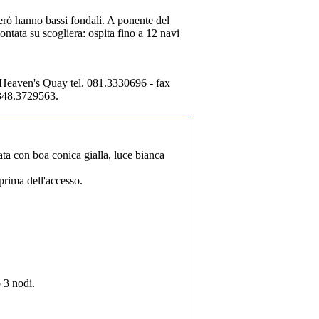
però hanno bassi fondali. A ponente del
ntata su scogliera: ospita fino a 12 navi
Heaven's Quay tel. 081.3330696 - fax
 348.3729563.
ata con boa conica gialla, luce bianca
 prima dell'accesso.
 3 nodi.