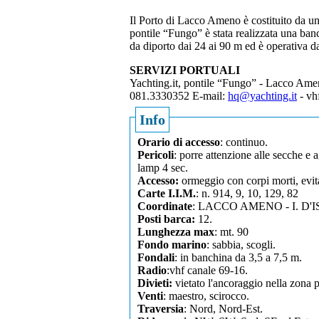
Il Porto di Lacco Ameno è costituito da un
pontile “Fungo” è stata realizzata una ban
da diporto dai 24 ai 90 m ed è operativa d
SERVIZI PORTUALI
Yachting.it, pontile “Fungo” - Lacco Ame
081.3330352 E-mail:
hq@yachting.it
- vh
Info
Orario di accesso
: continuo.
Pericoli
: porre attenzione alle secche e 
lamp 4 sec.
Accesso:
ormeggio con corpi morti, evitar
Carte I.I.M.
: n. 914, 9, 10, 129, 82
Coordinate
: LACCO AMENO - I. D'IS
Posti barca:
12.
Lunghezza max
: mt. 90
Fondo marino
: sabbia, scogli.
Fondali
: in banchina da 3,5 a 7,5 m.
Radio
:vhf canale 69-16.
Divieti:
vietato l'ancoraggio nella zona p
Venti
: maestro, scirocco.
Traversia
: Nord, Nord-Est.