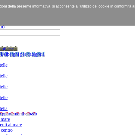
izioni della presente informativa, si acconsente all'utilizzo dei cookie in conformità a
nti ecc...
I
Alberghi per categoria
elle
elle
elle
elle
ella
Appartamenti e b&b
 mare
nti al mare
 centro