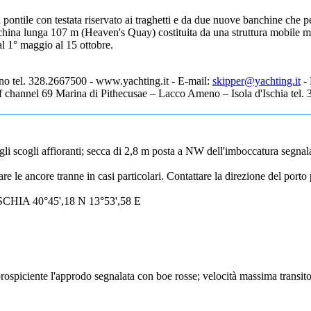
 pontile con testata riservato ai traghetti e da due nuove banchine che 
china lunga 107 m (Heaven's Quay) costituita da una struttura mobile mo
al 1° maggio al 15 ottobre.
no tel. 328.2667500 - www.yachting.it - E-mail:
skipper@yachting.it
- 
f channel 69 Marina di Pithecusae – Lacco Ameno – Isola d'Ischia tel.
agli scogli affioranti; secca di 2,8 m posta a NW dell'imboccatura segnal
e le ancore tranne in casi particolari. Contattare la direzione del porto
CHIA 40°45',18 N 13°53',58 E
rospiciente l'approdo segnalata con boe rosse; velocità massima transito