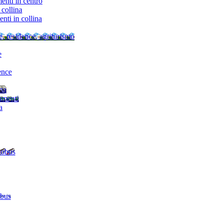
nti in centro
collina
ti in collina
e, residence, agriturismo
e
ence
ina
amenti
a
tobus
 bus