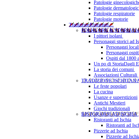
Patologie ginecologich
Patologie dermatologi
Patologie respiratorie
Patologie motorie
Tradizione
Ristoranti....
FOLKLORE & STORIA
I b
I pittori isolani
Personaggi storici ad I
Personaggi local
Personaggi ospit
Ospiti dal 1800 
Un po di Storia
Dagli Eu
La storia dei comuni
Associazioni Culturali
TRADIZIONE ISCHITAN
Le feste popolari
La cucina
Usanze e superstizioni
Antichi Mestieri
Giochi tradizionali
RISTORARSI AD ISCHIA
Ristoranti ad Ischia
Ristoranti ad Is
Pizzerie ad Ischia
Pizzerie ad Isch