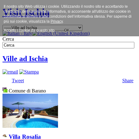
Il nostro sito Web utilizza i cookie. Utilizzando il nostro sito e accettando le
Visit Ischia
condizioni della presente informativa, si acconsente all'utilizzo dei cookie in
conformità ai termini e alle condizioni dell’informativa stessa. Per saperne di
più sui cookie, visualizza la
Privacy
.
Accetto i cookie da questo sito.
OK
Cerca
Ville ad Ischia
Tweet
Share
Comune di Barano
Villa Rosalia