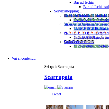
Bar ad Ischia
Bar ad Ischia su
Servizi
shopping...
Servizi
ed intrattenimento dell
FARMACIE
le farmaci
Shopping
abbigliamento, gioca
PARCHEGGI
ischia, 
PRODOTTI TIPICI
Ceramiche
NOLEGGIO
barche au
Sport
Sport e cultura
Numeri utili
al cittadino
Vai ai contenuti
Sei qui:
Scarrupata
Scarrupata
Tweet