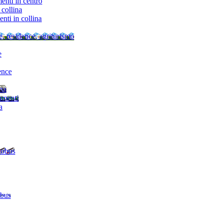
nti in centro
collina
ti in collina
e, residence, agriturismo
e
ence
ina
amenti
a
tobus
 bus