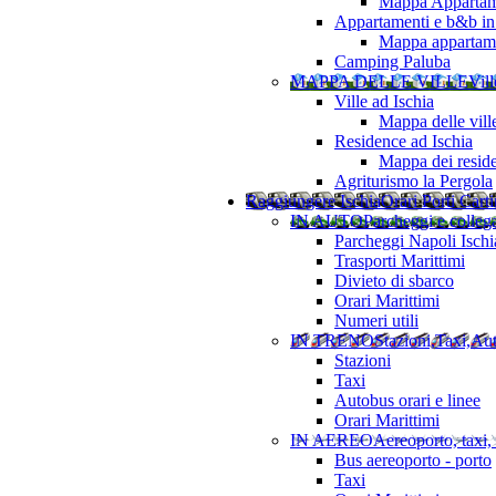
Mappa Appartame
Appartamenti e b&b in 
Mappa appartamen
Camping Paluba
MAPPA DELLE VILLE
Vill
Ville ad Ischia
Mappa delle vill
Residence ad Ischia
Mappa dei resid
Agriturismo la Pergola
Raggiungere Ischia
Orari Porti Cart
IN AUTO
Parcheggi e colleg
Parcheggi Napoli Ischi
Trasporti Marittimi
Divieto di sbarco
Orari Marittimi
Numeri utili
IN TRENO
Stazioni,Taxi,Au
Stazioni
Taxi
Autobus orari e linee
Orari Marittimi
IN AEREO
Aereoporto, taxi,
Bus aereoporto - porto
Taxi