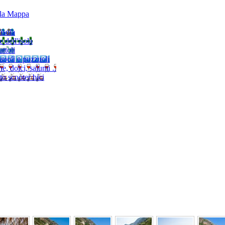
lla Mappa
'isola
e dell'isola
ttoli
napoli e pozzuoli
, dolci, salumi ..
to scooter bici