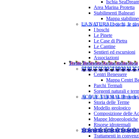
Ischia SeaDrea
Area Marina Protetta
Stabilimenti Balneari
Mappa stabilimen
LA NATURA
I boschi, le pine
I boschi
Le Pinete
Le Case di Pietra
Le Cantine
Sentieri ed escursioni
Associazioni
Terme Benessere
Acqua miracolosa
STRUTTURE TERMALI
Ce
Centri Benessere
Mappa Centri Be
Parchi Termali
Sorgenti naturali e term
ACQUE TERMALI
Propriet
Storia delle Terme
Modello geologico
Composizione delle A
Mappe Idrogeologiche
Risorse idrotermali
TERAPIE E TRATTAMEN
Trattamenti in convenz