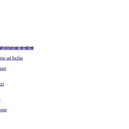
ghi da non perdere
se ad Ischia
sei
zzi
i
agge