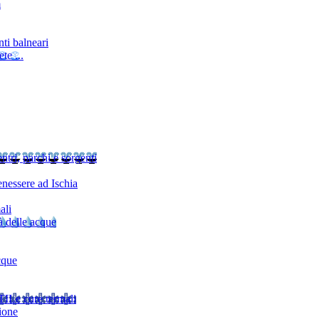
m
ti balneari
te ...
ntri, parchi e sorgenti
nessere ad Ischia
ali
à delle acque
cque
TI
Le cure termali
ione