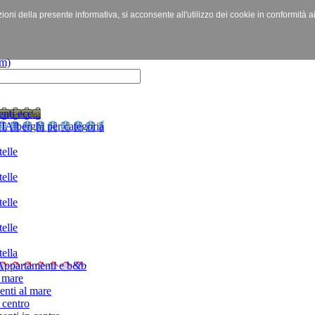
izioni della presente informativa, si acconsente all'utilizzo dei cookie in conformità a
nti ecc...
I
Alberghi per categoria
elle
elle
elle
elle
ella
Appartamenti e b&b
 mare
nti al mare
 centro