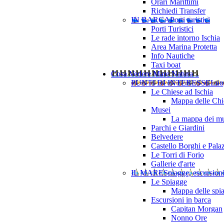
Orari Marittimi
Richiedi Transfer
IN BARCA
Porti turistici
Porti Turistici
Le rade intorno Ischia
Area Marina Protetta
Info Nautiche
Taxi boat
Cosa Vedere
Mare Natura ..
PUNTI DI INTERESSE
Luo
Le Chiese ad Ischia
Mappa delle Chie
Musei
La mappa dei mu
Parchi e Giardini
Belvedere
Castello Borghi e Pala
Le Torri di Forio
Gallerie d'arte
IL MARE
Spiagge, escursion
Le Spiagge
Mappa delle spi
Escursioni in barca
Capitan Morgan
Nonno Ore