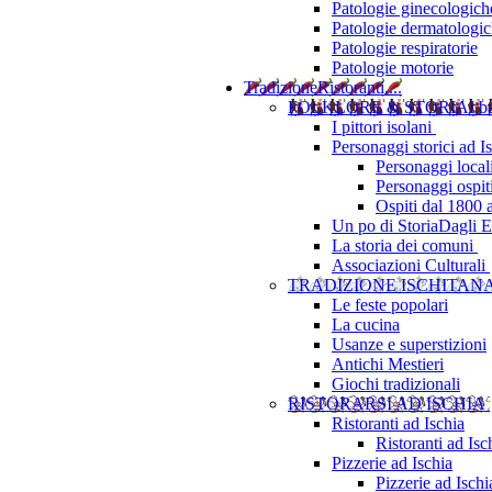
Patologie ginecologich
Patologie dermatologi
Patologie respiratorie
Patologie motorie
Tradizione
Ristoranti....
FOLKLORE & STORIA
I b
I pittori isolani
Personaggi storici ad I
Personaggi local
Personaggi ospit
Ospiti dal 1800 
Un po di Storia
Dagli Eu
La storia dei comuni
Associazioni Culturali
TRADIZIONE ISCHITAN
Le feste popolari
La cucina
Usanze e superstizioni
Antichi Mestieri
Giochi tradizionali
RISTORARSI AD ISCHIA
Ristoranti ad Ischia
Ristoranti ad Is
Pizzerie ad Ischia
Pizzerie ad Isch