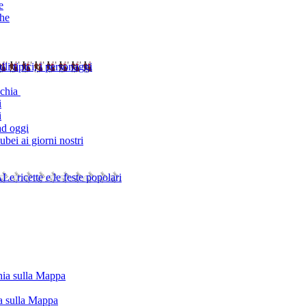
e
che
alli tipici, i personaggi
schia
i
i
ad oggi
bei ai giorni nostri
A
Le ricette e le feste popolari
chia sulla Mappa
ia sulla Mappa