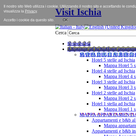
Il nostro sito Web utilizza i cookie. Utilizzando il nostro sito e accettando le cond
Visit Ischia
visualizza la
Privacy
.
Accetto i cookie da questo sito.
OK
Cerca
Home
Ischia
Alloggiare ad Ischia
Hotel appartame
MAPPA DEGLI ALBERGH
Hotel 5 stelle ad Ischia
Mappa Hotel 5 st
Hotel 4 stelle ad Ischia
Mappa Hotel 4 st
Hotel 3 stelle ad Ischia
Mappa Hotel 3 st
Hotel 2 stelle ad Ischia
Mappa Hotel 2 st
Hotel 1 stella ad Ischia
Mappa Hotel 1 st
MAPPA APPARTAMENTI
Appartamenti e b&b al
Mappa appartame
Appartamenti e b&b in