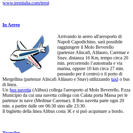
www.trenitalia.com/treni
In Aereo
Arrivando in aereo all'aeroporto di
Napoli Capodichino, sarà possibile
raggiungere il Molo Beverello
(partenze Aliscafi, Alilauro, Caremar e
Snav, distanza 16 Km, tempo circa 20
min. percorrendo l’autostrada e via
marina, oppure 10 km circa 27 min.
passando per il centro) o il porto di
Mergellina (partenze Aliscafi Alilauro e Snav) utilizzando
taxi
o bus
di linea.
Un
bus navetta
(Alibus) collega l'aeroporto al Molo Beverello, P.zza
Municipio da cui una navetta collega con Calata porta Massa per le
partenze in nave (Medmar Caremar). Il Bus navetta parte ogni 20
min. a partire dalle ore 06:30 sino alle 23:30.
Il biglietto della linea Alibus costa 3€ e si può acquistare a bordo.
Transfer