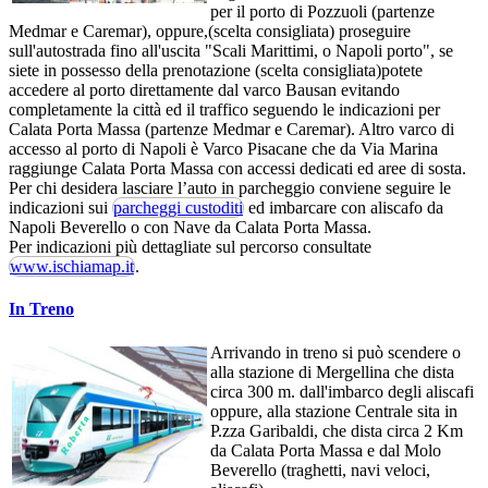
per il porto di Pozzuoli (partenze
Medmar e Caremar), oppure,(scelta consigliata) proseguire
sull'autostrada fino all'uscita "Scali Marittimi, o Napoli porto", se
siete in possesso della prenotazione (scelta consigliata)potete
accedere al porto direttamente dal varco Bausan evitando
completamente la città ed il traffico seguendo le indicazioni per
Calata Porta Massa (partenze Medmar e Caremar). Altro varco di
accesso al porto di Napoli è Varco Pisacane che da Via Marina
raggiunge Calata Porta Massa con accessi dedicati ed aree di sosta.
Per chi desidera lasciare l’auto in parcheggio conviene seguire le
indicazioni sui
parcheggi custoditi
ed imbarcare con aliscafo da
Napoli Beverello o con Nave da Calata Porta Massa.
Per indicazioni più dettagliate sul percorso consultate
www.ischiamap.it
.
In Treno
Arrivando in treno si può scendere o
alla stazione di Mergellina che dista
circa 300 m. dall'imbarco degli aliscafi
oppure, alla stazione Centrale sita in
P.zza Garibaldi, che dista circa 2 Km
da Calata Porta Massa e dal Molo
Beverello (traghetti, navi veloci,