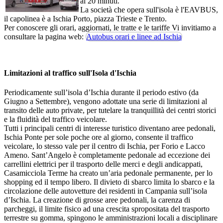
ai 20 minuti.
La società che opera sull'isola è l'EAVBUS,
il capolinea è a Ischia Porto, piazza Trieste e Trento.
Per conoscere gli orari, aggiornati, le tratte e le tariffe Vi invitiamo a
consultare la pagina web:
Autobus orari e linee ad Ischia
Limitazioni al traffico sull'Isola d'Ischia
Periodicamente sull’isola d’Ischia durante il periodo estivo (da
Giugno a Settembre), vengono adottate una serie di limitazioni al
transito delle auto private, per tutelare la tranquillità dei centri storici
e la fluidità del traffico veicolare.
Tutti i principali centri di interesse turistico diventano aree pedonali,
Ischia Ponte per sole poche ore al giorno, consente il traffico
veicolare, lo stesso vale per il centro di Ischia, per Forio e Lacco
Ameno. Sant’Angelo è completamente pedonale ad eccezione dei
carrellini elettrici per il trasporto delle merci e degli andicappati,
Casamicciola Terme ha creato un’aria pedonale permanente, per lo
shopping ed il tempo libero. Il divieto di sbarco limita lo sbarco e la
circolazione delle autovetture dei residenti in Campania sull’isola
d’Ischia. La creazione di grosse aree pedonali, la carenza di
parcheggi, il limite fisico ad una crescita spropositata del trasporto
terrestre su gomma, spingono le amministrazioni locali a disciplinare