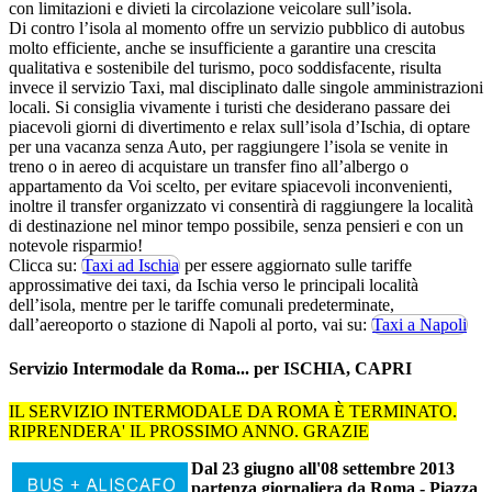
con limitazioni e divieti la circolazione veicolare sull’isola.
Di contro l’isola al momento offre un servizio pubblico di autobus
molto efficiente, anche se insufficiente a garantire una crescita
qualitativa e sostenibile del turismo, poco soddisfacente, risulta
invece il servizio Taxi, mal disciplinato dalle singole amministrazioni
locali. Si consiglia vivamente i turisti che desiderano passare dei
piacevoli giorni di divertimento e relax sull’isola d’Ischia, di optare
per una vacanza senza Auto, per raggiungere l’isola se venite in
treno o in aereo di acquistare un transfer fino all’albergo o
appartamento da Voi scelto, per evitare spiacevoli inconvenienti,
inoltre il transfer organizzato vi consentirà di raggiungere la località
di destinazione nel minor tempo possibile, senza pensieri e con un
notevole risparmio!
Clicca su:
Taxi ad Ischia
per essere aggiornato sulle tariffe
approssimative dei taxi, da Ischia verso le principali località
dell’isola, mentre per le tariffe comunali predeterminate,
dall’aereoporto o stazione di Napoli al porto, vai su:
Taxi a Napoli
Servizio Intermodale da Roma... per ISCHIA, CAPRI
IL SERVIZIO INTERMODALE DA ROMA È TERMINATO.
RIPRENDERA' IL PROSSIMO ANNO. GRAZIE
Dal 23 giugno all'08 settembre 2013
partenza giornaliera da Roma - Piazza