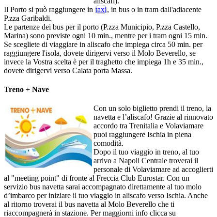
aliscafi).
Il Porto si può raggiungere in
taxi
, in bus o in tram dall'adiacente
P.zza Garibaldi.
Le partenze dei bus per il porto (P.zza Municipio, P.zza Castello,
Marina) sono previste ogni 10 min., mentre per i tram ogni 15 min.
Se scegliete di viaggiare in aliscafo che impiega circa 50 min. per
raggiungere l'isola, dovete dirigervi verso il Molo Beverello, se
invece la Vostra scelta è per il traghetto che impiega 1h e 35 min.,
dovete dirigervi verso Calata porta Massa.
Treno + Nave
Con un solo biglietto prendi il treno, la
navetta e l’aliscafo! Grazie al rinnovato
accordo tra Trenitalia e Volaviamare
puoi raggiungere Ischia in piena
comodità.
Dopo il tuo viaggio in treno, al tuo
arrivo a Napoli Centrale troverai il
personale di Volaviamare ad accoglierti
al "meeting point" di fronte al Freccia Club Eurostar. Con un
servizio bus navetta sarai accompagnato direttamente al tuo molo
d’imbarco per iniziare il tuo viaggio in aliscafo verso Ischia. Anche
al ritorno troverai il bus navetta al Molo Beverello che ti
riaccompagnerà in stazione. Per maggiorni info clicca su