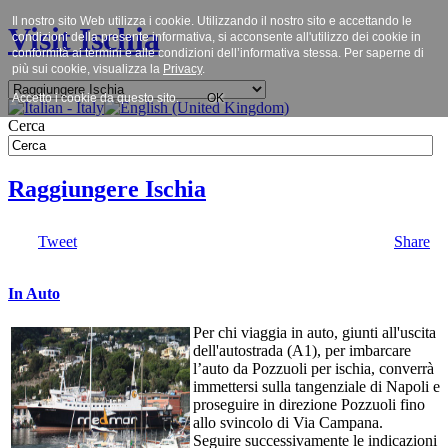
Il nostro sito Web utilizza i cookie. Utilizzando il nostro sito e accettando le
Visit Ischia
condizioni della presente informativa, si acconsente all'utilizzo dei cookie in
conformità ai termini e alle condizioni dell’informativa stessa. Per saperne di
più sui cookie, visualizza la
Privacy
.
Accetto i cookie da questo sito.
OK
Cerca
Raggiungere Ischia
Tweet
Share
In Auto
Per chi viaggia in auto, giunti all'uscita
dell'autostrada (A1), per imbarcare
l’auto da Pozzuoli per ischia, converrà
immettersi sulla tangenziale di Napoli e
proseguire in direzione Pozzuoli fino
allo svincolo di Via Campana.
Seguire successivamente le indicazioni