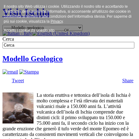
Il nostro sito Web utilizza i cookie. Utilizzando il nostro sito e accettando le
Visit Ischia
condizioni della presente informativa, si acconsente all'utilizzo dei cookie in
conformità ai termini e alle condizioni dell’informativa stessa. Per saperne di
più sui cookie, visualizza la
Privacy
.
Accetto i cookie da questo sito.
OK
Cerca
Modello Geologico
Tweet
Share
La storia eruttiva e tettonica dell’isola di Ischia è
molto complessa e l’età rilevata dei materiali
vulcanici risale a 150.000 anni fa. L’attività
vulcanica dell’isola di Ischia comprende due
distinti cicli: il primo sviluppato tra 150.000 e
75.000 anni fa, il secondo ciclo ha inizio con la
grande eruzione che generò il tufo verde del monte Epomeo ed è
caratterizzato da consistenti movimenti verticali che coinvolgono la