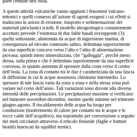
parte centrale dell’isola.
A queste attività vulcaniche vanno aggiunti i fenomeni vulcano-
tettonici e quelli connessi all’azione di agenti esogeni i cui effetti si
traducono in azioni di erosione, trasporto e sedimentazione dei
materiali piroclastici sciolti. Il modello idrogeologico comunemente
accettato prevede l’esistenza di due falde basali sovrapposte (3):
quella sottostante, alimentata da acque di ingressione marina, di
conseguenza ad elevato contenuto salino, delimitata superiormente
da una superficie concava verso l’alto e l’altra di alimentazione
piovana, quindi meno mineralizzata, che “galleggia”, perché meno
densa, sulla prima e che è delimitata superiormente da una superficie
convessa, in quanto aumenta di spessore dalla costa verso il centro
dell’isola. La zona di contatto tra le due è caratterizzata da una fascia
di diffusione in cui le acque assumono chimismo intermedio. Lo
spessore di tale fascia varia da zona a zona e nella stessa zona può
variare nel corso dell’anno. Tali variazioni sono dovute alla diversa
intensità delle precipitazioni. Le precipitazioni massime si verificano
nel bimestre novembre-dicembre, mentre quelle minime nel trimestre
giugno-agosto. Il riscaldamento delle acque ha luogo per
conduzione (trasferimento di calore per contatto tra le acque e le
rocce calde dell’acquifero), ma soprattutto per convenzione a seguito
dei moti circolatori attraverso il reticolo fissurale (faglie e fratture
beanti) innescati da squilibri termici.