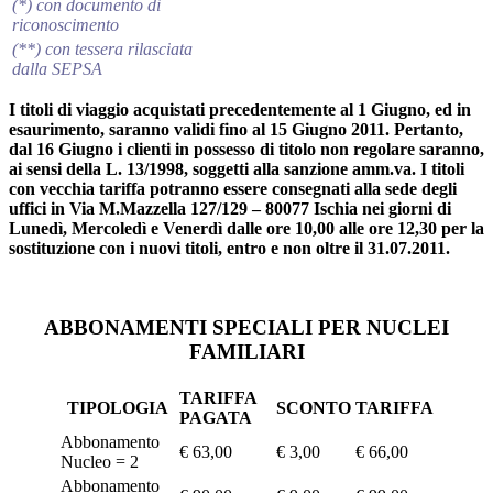
(*) con documento di
riconoscimento
(**) con tessera rilasciata
dalla SEPSA
I titoli di viaggio acquistati precedentemente al 1 Giugno, ed in
esaurimento, saranno validi fino al 15 Giugno 2011. Pertanto,
dal 16 Giugno i clienti in possesso di titolo non regolare saranno,
ai sensi della L. 13/1998, soggetti alla sanzione amm.va. I titoli
con vecchia tariffa potranno essere consegnati alla sede degli
uffici in Via M.Mazzella 127/129 – 80077 Ischia nei giorni di
Lunedì, Mercoledì e Venerdì dalle ore 10,00 alle ore 12,30 per la
sostituzione con i nuovi titoli, entro e non oltre il 31.07.2011.
ABBONAMENTI SPECIALI PER NUCLEI
FAMILIARI
TARIFFA
TIPOLOGIA
SCONTO
TARIFFA
PAGATA
Abbonamento
€ 63,00
€ 3,00
€ 66,00
Nucleo = 2
Abbonamento