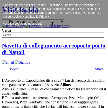
Il nostro sito Web utilizza i cookie. Utilizzando il nostro sito e accettando le
Visit Ischia
condizioni della presente informativa, si acconsente all'utilizzo dei cookie in
conformità ai termini e alle condizioni dell’informativa stessa. Per saperne di
più sui cookie, visualizza la
Privacy
.
Accetto i cookie da questo sito.
OK
Cerca
Navetta di collegamento aereoporto porto
di Napoli
Tweet
Share
L'Aeroporto di Capodichino dista circa 7 km dal centro della città. Il
collegamento é assicurato dal servizio
Alibus
.
Alibus é la linea A.N.M. di collegamento veloce tra l'Aeroporto ed il
centro della città.
Effettua unicamente tre fermate: Aeroporto, P.zza Municipio (Molo
Beverello), P.zza Garibaldi, che consentono sia di raggiungere i
punti di uscita dalla città che i principali interscambi per spostarsi in