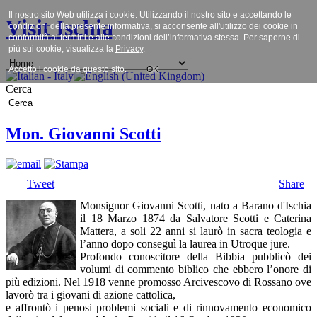
Il nostro sito Web utilizza i cookie. Utilizzando il nostro sito e accettando le
Visit Ischia
condizioni della presente informativa, si acconsente all'utilizzo dei cookie in
conformità ai termini e alle condizioni dell’informativa stessa. Per saperne di
più sui cookie, visualizza la
Privacy
.
Accetto i cookie da questo sito.
OK
Cerca
Mon. Giovanni Scotti
Tweet
Share
Monsignor Giovanni Scotti, nato a Barano d'Ischia
il 18 Marzo 1874 da Salvatore Scotti e Caterina
Mattera, a soli 22 anni si laurò in sacra teologia e
l’anno dopo conseguì la laurea in Utroque jure.
Profondo conoscitore della Bibbia pubblicò dei
volumi di commento biblico che ebbero l’onore di
più edizioni. Nel 1918 venne promosso Arcivescovo di Rossano ove
lavorò tra i giovani di azione cattolica,
e affrontò i penosi problemi sociali e di rinnovamento economico