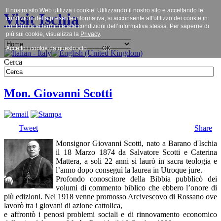
Il nostro sito Web utilizza i cookie. Utilizzando il nostro sito e accettando le
Visit Ischia
condizioni della presente informativa, si acconsente all'utilizzo dei cookie in
conformità ai termini e alle condizioni dell’informativa stessa. Per saperne di
più sui cookie, visualizza la
Privacy
.
Accetto i cookie da questo sito.
OK
Cerca
Mon. Giovanni Scotti
Tweet
Share
Monsignor Giovanni Scotti, nato a Barano d'Ischia
il 18 Marzo 1874 da Salvatore Scotti e Caterina
Mattera, a soli 22 anni si laurò in sacra teologia e
l’anno dopo conseguì la laurea in Utroque jure.
Profondo conoscitore della Bibbia pubblicò dei
volumi di commento biblico che ebbero l’onore di
più edizioni. Nel 1918 venne promosso Arcivescovo di Rossano ove
lavorò tra i giovani di azione cattolica,
e affrontò i penosi problemi sociali e di rinnovamento economico