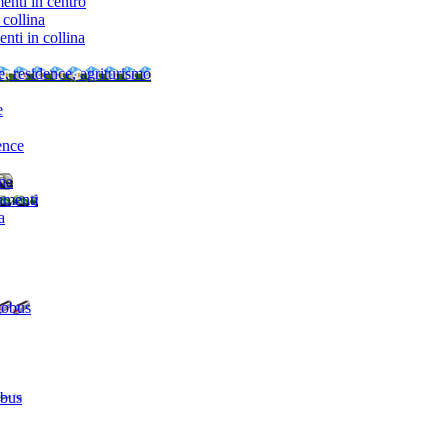
nti in centro
collina
ti in collina
e, residence, agriturismo
e
ence
ina
amenti
a
tobus
 bus