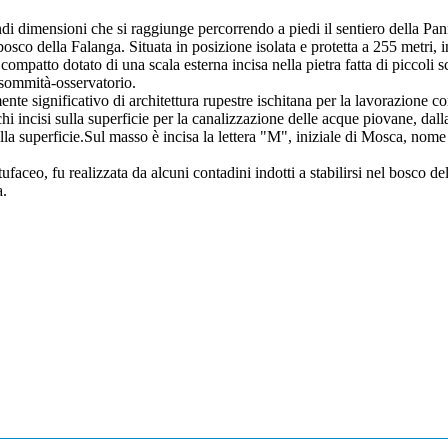
i dimensioni che si raggiunge percorrendo a piedi il sentiero della Pan
sco della Falanga. Situata in posizione isolata e protetta a 255 metri, i
compatto dotato di una scala esterna incisa nella pietra fatta di piccoli s
 sommità-osservatorio.
nte significativo di architettura rupestre ischitana per la lavorazione c
chi incisi sulla superficie per la canalizzazione delle acque piovane, dal
nella superficie.Sul masso è incisa la lettera "M", iniziale di Mosca, nome
ufaceo, fu realizzata da alcuni contadini indotti a stabilirsi nel bosco de
a.