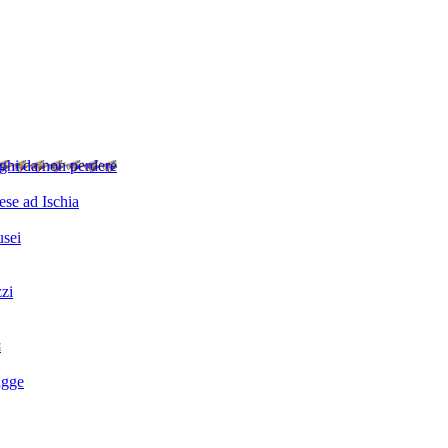
ghi da non perdere
se ad Ischia
sei
zzi
i
agge