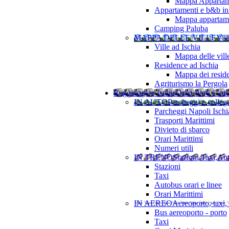
Mappa Appartame
Appartamenti e b&b in 
Mappa appartamen
Camping Paluba
MAPPA DELLE VILLE
Vill
Ville ad Ischia
Mappa delle vill
Residence ad Ischia
Mappa dei resid
Agriturismo la Pergola
Raggiungere Ischia
Orari Porti Cart
IN AUTO
Parcheggi e colleg
Parcheggi Napoli Ischi
Trasporti Marittimi
Divieto di sbarco
Orari Marittimi
Numeri utili
IN TRENO
Stazioni,Taxi,Au
Stazioni
Taxi
Autobus orari e linee
Orari Marittimi
IN AEREO
Aereoporto, taxi,
Bus aereoporto - porto
Taxi