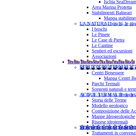
Ischia SeaDrea
Area Marina Protetta
Stabilimenti Balneari
Mappa stabilimen
LA NATURA
I boschi, le pine
I boschi
Le Pinete
Le Case di Pietra
Le Cantine
Sentieri ed escursioni
Associazioni
Terme Benessere
Acqua miracolosa
STRUTTURE TERMALI
Ce
Centri Benessere
Mappa Centri Be
Parchi Termali
Sorgenti naturali e term
ACQUE TERMALI
Propriet
Storia delle Terme
Modello geologico
Composizione delle A
Mappe Idrogeologiche
Risorse idrotermali
TERAPIE E TRATTAMEN
Trattamenti in convenz