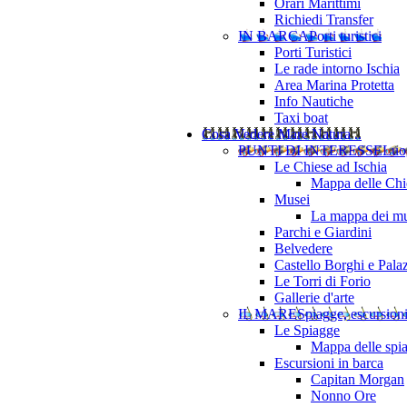
Orari Marittimi
Richiedi Transfer
IN BARCA
Porti turistici
Porti Turistici
Le rade intorno Ischia
Area Marina Protetta
Info Nautiche
Taxi boat
Cosa Vedere
Mare Natura ..
PUNTI DI INTERESSE
Luo
Le Chiese ad Ischia
Mappa delle Chie
Musei
La mappa dei mu
Parchi e Giardini
Belvedere
Castello Borghi e Pala
Le Torri di Forio
Gallerie d'arte
IL MARE
Spiagge, escursion
Le Spiagge
Mappa delle spi
Escursioni in barca
Capitan Morgan
Nonno Ore