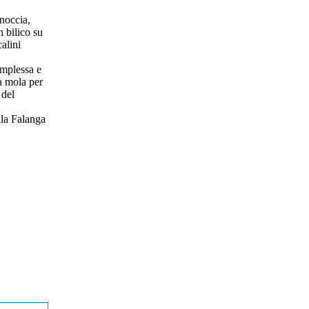
noccia,
n bilico su
calini
omplessa e
la mola per
 del
lla Falanga