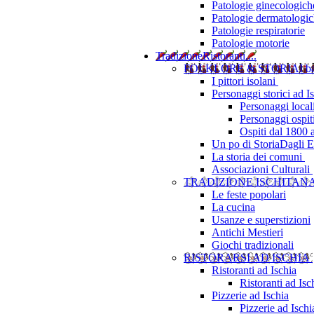
Patologie ginecologich
Patologie dermatologi
Patologie respiratorie
Patologie motorie
Tradizione
Ristoranti....
FOLKLORE & STORIA
I b
I pittori isolani
Personaggi storici ad I
Personaggi local
Personaggi ospit
Ospiti dal 1800 
Un po di Storia
Dagli Eu
La storia dei comuni
Associazioni Culturali
TRADIZIONE ISCHITAN
Le feste popolari
La cucina
Usanze e superstizioni
Antichi Mestieri
Giochi tradizionali
RISTORARSI AD ISCHIA
Ristoranti ad Ischia
Ristoranti ad Is
Pizzerie ad Ischia
Pizzerie ad Isch