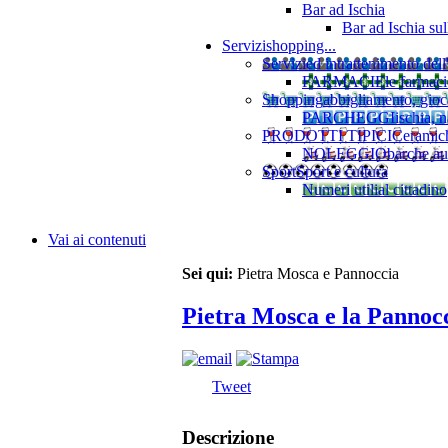
Bar ad Ischia
Bar ad Ischia su
Servizi
shopping...
Servizi
ed intrattenimento dell
FARMACIE
le farmaci
Shopping
abbigliamento, gioca
PARCHEGGI
ischia, 
PRODOTTI TIPICI
Ceramiche
NOLEGGIO
barche au
Sport
Sport e cultura
Numeri utili
al cittadino
Vai ai contenuti
Sei qui:
Pietra Mosca e Pannoccia
Pietra Mosca e la Pannoc
Tweet
Descrizione