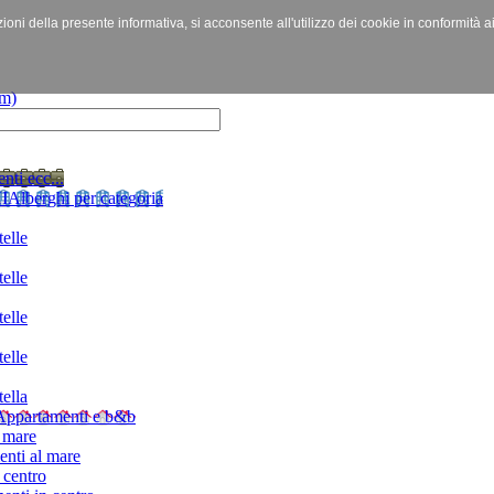
izioni della presente informativa, si acconsente all'utilizzo dei cookie in conformità a
nti ecc...
I
Alberghi per categoria
elle
elle
elle
elle
ella
Appartamenti e b&b
 mare
nti al mare
 centro