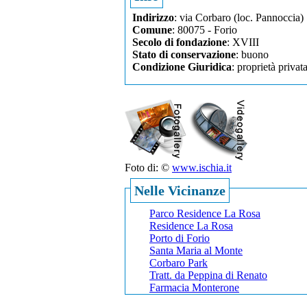
Indirizzo
: via Corbaro (loc. Pannoccia)
Comune
: 80075 - Forio
Secolo di fondazione
: XVIII
Stato di conservazione
: buono
Condizione Giuridica
: proprietà privat
Foto di: ©
www.ischia.it
Nelle Vicinanze
Parco Residence La Rosa
Residence La Rosa
Porto di Forio
Santa Maria al Monte
Corbaro Park
Tratt. da Peppina di Renato
Farmacia Monterone