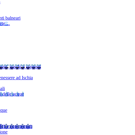
m
ti balneari
te ...
ntri, parchi e sorgenti
nessere ad Ischia
ali
à delle acque
cque
TI
Le cure termali
ione