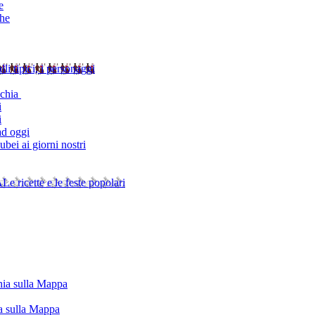
e
che
alli tipici, i personaggi
schia
i
i
ad oggi
bei ai giorni nostri
A
Le ricette e le feste popolari
chia sulla Mappa
ia sulla Mappa