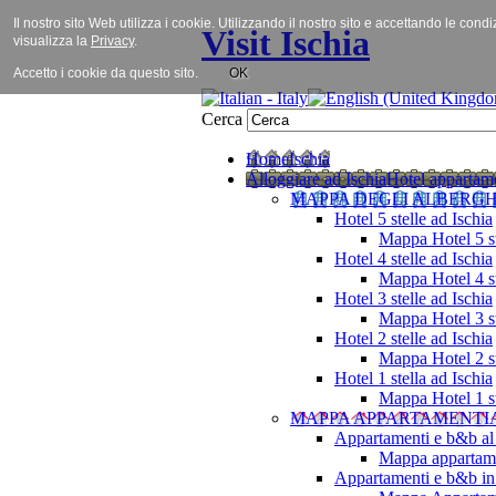
Il nostro sito Web utilizza i cookie. Utilizzando il nostro sito e accettando le cond
Visit Ischia
visualizza la
Privacy
.
Accetto i cookie da questo sito.
OK
Cerca
Home
Ischia
Alloggiare ad Ischia
Hotel appartame
MAPPA DEGLI ALBERGH
Hotel 5 stelle ad Ischia
Mappa Hotel 5 st
Hotel 4 stelle ad Ischia
Mappa Hotel 4 st
Hotel 3 stelle ad Ischia
Mappa Hotel 3 st
Hotel 2 stelle ad Ischia
Mappa Hotel 2 st
Hotel 1 stella ad Ischia
Mappa Hotel 1 st
MAPPA APPARTAMENTI
Appartamenti e b&b al
Mappa appartame
Appartamenti e b&b in