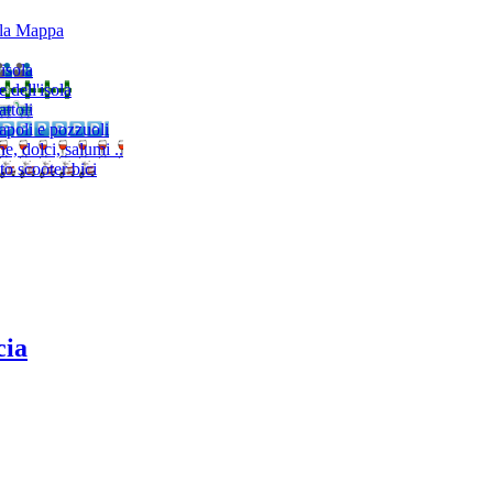
lla Mappa
'isola
e dell'isola
ttoli
napoli e pozzuoli
, dolci, salumi ..
to scooter bici
cia