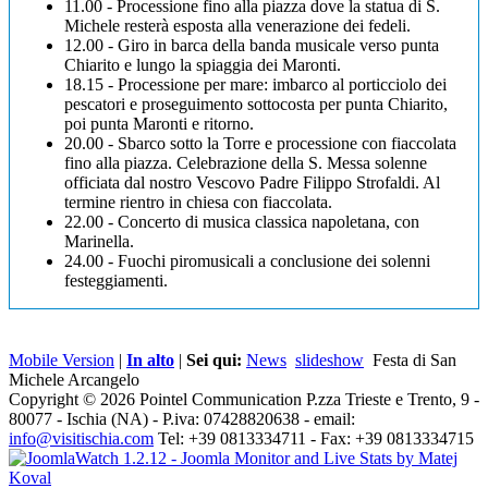
11.00 - Processione fino alla piazza dove la statua di S.
Michele resterà esposta alla venerazione dei fedeli.
12.00 - Giro in barca della banda musicale verso punta
Chiarito e lungo la spiaggia dei Maronti.
18.15 - Processione per mare: imbarco al porticciolo dei
pescatori e proseguimento sottocosta per punta Chiarito,
poi punta Maronti e ritorno.
20.00 - Sbarco sotto la Torre e processione con fiaccolata
fino alla piazza. Celebrazione della S. Messa solenne
officiata dal nostro Vescovo Padre Filippo Strofaldi. Al
termine rientro in chiesa con fiaccolata.
22.00 - Concerto di musica classica napoletana, con
Marinella.
24.00 - Fuochi piromusicali a conclusione dei solenni
festeggiamenti.
Mobile Version
|
In alto
|
Sei qui:
News
slideshow
Festa di San
Michele Arcangelo
Copyright © 2026 Pointel Communication P.zza Trieste e Trento, 9 -
80077 -
Ischia
(NA) - P.iva: 07428820638 - email:
info@visitischia.com
Tel: +39 0813334711 - Fax: +39 0813334715