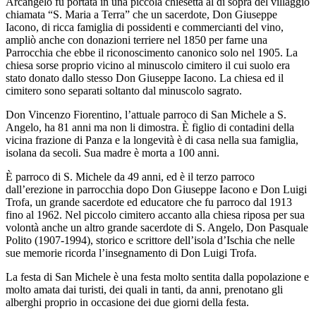
Arcangelo fu portata in una piccola chiesetta al di sopra del villaggio
chiamata “S. Maria a Terra” che un sacerdote, Don Giuseppe
Iacono, di ricca famiglia di possidenti e commercianti del vino,
ampliò anche con donazioni terriere nel 1850 per farne una
Parrocchia che ebbe il riconoscimento canonico solo nel 1905. La
chiesa sorse proprio vicino al minuscolo cimitero il cui suolo era
stato donato dallo stesso Don Giuseppe Iacono. La chiesa ed il
cimitero sono separati soltanto dal minuscolo sagrato.
Don Vincenzo Fiorentino, l’attuale parroco di San Michele a S.
Angelo, ha 81 anni ma non li dimostra. È figlio di contadini della
vicina frazione di Panza e la longevità è di casa nella sua famiglia,
isolana da secoli. Sua madre è morta a 100 anni.
È parroco di S. Michele da 49 anni, ed è il terzo parroco
dall’erezione in parrocchia dopo Don Giuseppe Iacono e Don Luigi
Trofa, un grande sacerdote ed educatore che fu parroco dal 1913
fino al 1962. Nel piccolo cimitero accanto alla chiesa riposa per sua
volontà anche un altro grande sacerdote di S. Angelo, Don Pasquale
Polito (1907-1994), storico e scrittore dell’isola d’Ischia che nelle
sue memorie ricorda l’insegnamento di Don Luigi Trofa.
La festa di San Michele è una festa molto sentita dalla popolazione e
molto amata dai turisti, dei quali in tanti, da anni, prenotano gli
alberghi proprio in occasione dei due giorni della festa.