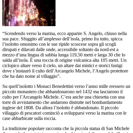
“Scendendo verso la marina, ecco apparire S. Angelo, chiuso nella
sua pace. Sfuggito all’amplesso dell’isola, primo fra tutto, spicca
l’isolotto omonimo con le sue ripide scoscese sopra gli scogli
dirupati e dilavati dalle onde, accessibile soltanto da nord-est a
mezzo d’una lingua di sabbia lunga 119,50 metri e larga 30 che lo
salda all’isola. È una roccia di origine vulcanica alta 105 metri. Un
ciclopico altare verso il cielo, un altare dai mistici e storici fastigi
dove s’instaurò il culto dell’Arcangelo Michele, l’Angelo protettore
che ha dato nome al villaggio”.
Su quell’isolotto i Monaci Benedettini verso l’anno mille eressero un
piccolo monastero che abbandonarono nel 1432 ma lasciarono il
culto per l’Arcangelo Michele. C’era anche una chiesetta con una
torre di avvistamento che andarono distrutte nel bombardamento
inglese del 1808. Da allora l’isolotto è abbandonato. Il piccolo
villaggio di pescatori cominciò a svilupparsi verso la marina con le
case abbarbicate sulla roccia.
La tradizione popolare racconta che la piccola statua di San Michele