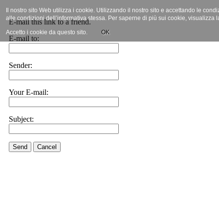
Il nostro sito Web utilizza i cookie. Utilizzando il nostro sito e accettando le cond
alle condizioni dell’informativa stessa. Per saperne di più sui cookie, visualizza 
E-mail this link to a friend.
Accetto i cookie da questo sito.
OK
E-mail to:
Sender:
Your E-mail:
Subject:
Send
Cancel