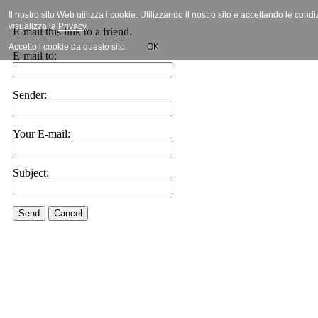
Il nostro sito Web utilizza i cookie. Utilizzando il nostro sito e accettando le cond
visualizza la
Privacy
.
E-mail this link to a friend.
Accetto i cookie da questo sito.
OK
E-mail to:
Sender:
Your E-mail:
Subject:
Send
Cancel