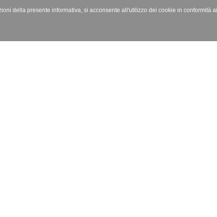
izioni della presente informativa, si acconsente all'utilizzo dei cookie in conformità a