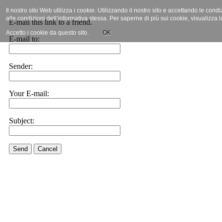
Il nostro sito Web utilizza i cookie. Utilizzando il nostro sito e accettando le cond
alle condizioni dell’informativa stessa. Per saperne di più sui cookie, visualizza 
E-mail this link to a friend.
Accetto i cookie da questo sito.
OK
E-mail to:
Sender:
Your E-mail:
Subject:
Send
Cancel